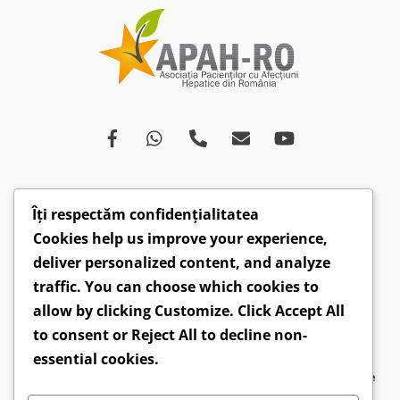
Îți respectăm confidențialitatea
Despre
Afecțiuni
Ce spun medicii
Campanii
Cookies help us improve your experience,
Drepturi
Susținători
Opinii
Video
deliver personalized content, and analyze
Articole
Comunicate
traffic. You can choose which cookies to
allow by clicking
Customize
. Click
Accept All
CONTACT: hepatobv@gmail.com | 0721 304 160 |
to consent or
Reject All
to decline non-
Faceboook.com/hepatoromania |
GDPR
essential cookies.
2026 ©
APAH-RO - Asociația Pacienților cu Afecțiuni Hepatice
din România
● Design by
Sirius Web Design