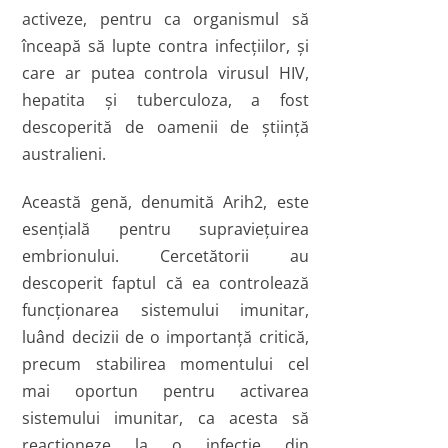
activeze, pentru ca organismul să
înceapă să lupte contra infecţiilor, şi
care ar putea controla virusul HIV,
hepatita şi tuberculoza, a fost
descoperită de oamenii de ştiinţă
australieni.
Această genă, denumită Arih2, este
esenţială pentru supravieţuirea
embrionului. Cercetătorii au
descoperit faptul că ea controlează
funcţionarea sistemului imunitar,
luând decizii de o importanţă critică,
precum stabilirea momentului cel
mai oportun pentru activarea
sistemului imunitar, ca acesta să
reacţioneze la o infecţie din