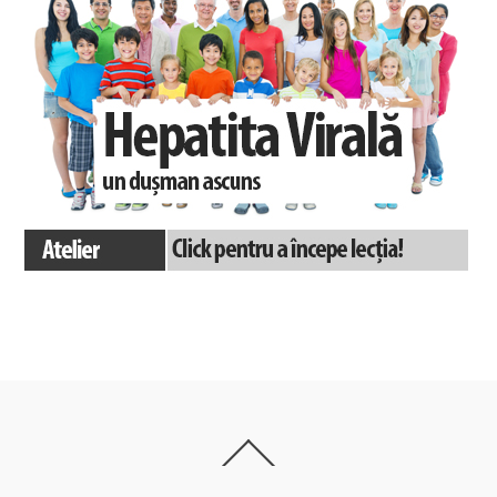
Back
To
Top