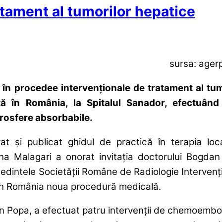
tament al tumorilor hepatice
sursa: ager
l în procedee intervenţionale de tratament al tum
ă în România, la Spitalul Sanador, efectuând
rosfere absorbabile.
at şi publicat ghidul de practică în terapia loc
ina Malagari a onorat invitaţia doctorului Bogdan
edintele Societăţii Române de Radiologie Intervenţ
ă în România noua procedură medicală.
an Popa, a efectuat patru intervenţii de chemoembo