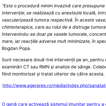
”Este o procedură minim invazivă care presupune 
intervenţie; se realizează cu anestezie locală, int
vascularizează tumora respectivă. În aceste vase,
chimioterapice, care au rolul de a distruge tumora d
Intervenindu-se doar pe vasele tumorale, concentra
mare, iar reacţiile adverse mult minimizate, în spec
Bogdan Popa.
Sunt necesare două-trei intervenţii pe an, pentru o
examinări CT sau RMN şi analize de sânge. Colabo
fiind monitorizat şi tratat ulterior de către acesta.
http://www.agerpres.ro/media/index.php/sanata
O genă care activează sistemul imunitar pentru a o