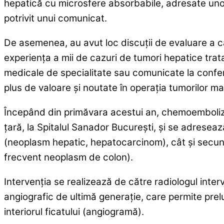
hepatică cu microsfere absorbabile, adresate uno
potrivit unui comunicat.
De asemenea, au avut loc discuţii de evaluare a c
experienţa a mii de cazuri de tumori hepatice tratat
medicale de specialitate sau comunicate la conferi
plus de valoare şi noutate în operaţia tumorilor ma
Începând din primăvara acestui an, chemoemboliza
ţară, la Spitalul Sanador Bucureşti, şi se adresea
(neoplasm hepatic, hepatocarcinom), cât şi secund
frecvent neoplasm de colon).
Intervenţia se realizează de către radiologul inte
angiografic de ultimă generaţie, care permite prelu
interiorul ficatului (angiogramă).