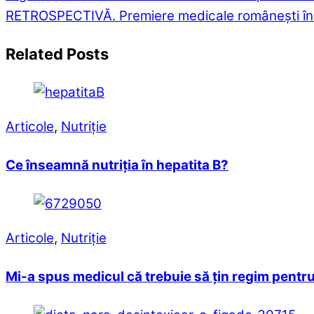
RETROSPECTIVĂ. Premiere medicale româneşti în
Related Posts
Articole
,
Nutriție
Ce înseamnă nutriția în hepatita B?
Articole
,
Nutriție
Mi-a spus medicul că trebuie să țin regim pentru