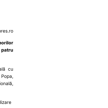
pres.ro
orilor
 patru
ală cu
 Popa,
ională,
lizare