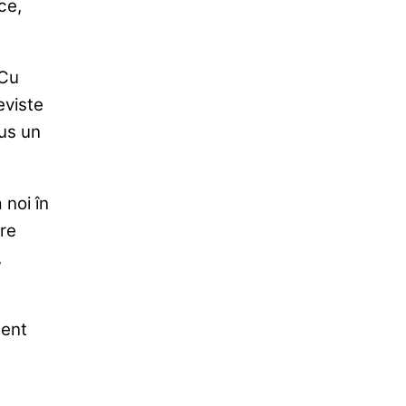
ce,
 Cu
eviste
dus un
noi în
are
,
ment