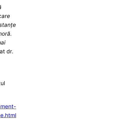
ă
care
bstanţe
moră.
mai
at dr.
ul
ament-
ne.html