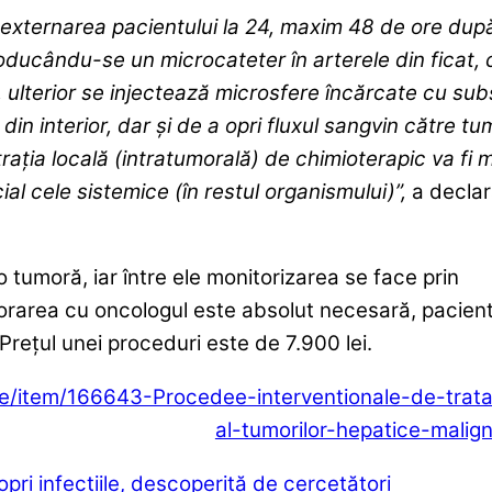
externarea pacientului la 24, maxim 48 de ore dup
roducându-se un microcateter în arterele din ficat, 
 ulterior se injectează microsfere încărcate cu su
in interior, dar şi de a opri fluxul sangvin către tu
ţia locală (intratumorală) de chimioterapic va fi 
ial cele sistemice (în restul organismului)”,
a declar
 tumoră, iar între ele monitorizarea se face prin
rarea cu oncologul este absolut necesară, pacient
 Preţul unei proceduri este de 7.900 lei.
te/item/166643-Procedee-interventionale-de-trat
al-tumorilor-hepatice-malig
pri infecţiile, descoperită de cercetători