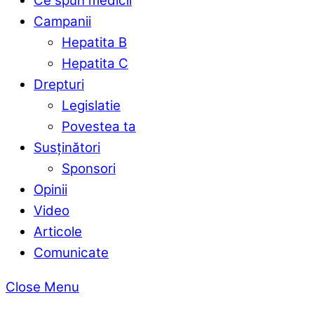
Ce spun medicii
Campanii
Hepatita B
Hepatita C
Drepturi
Legislatie
Povestea ta
Susținători
Sponsori
Opinii
Video
Articole
Comunicate
Close Menu