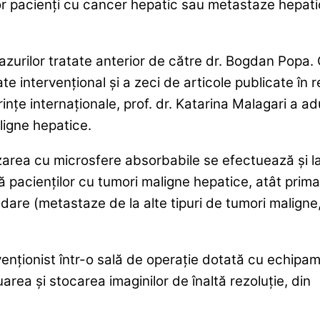
r pacienţi cu cancer hepatic sau metastaze hepati
azurilor tratate anterior de către dr. Bogdan Popa.
e intervenţional şi a zeci de articole publicate în r
nţe internaţionale, prof. dr. Katarina Malagari a a
ligne hepatice.
rea cu microsfere absorbabile se efectuează şi la 
ză pacienţilor cu tumori maligne hepatice, atât prim
are (metastaze de la alte tipuri de tumori maligne
rvenţionist într-o sală de operaţie dotată cu echipa
area şi stocarea imaginilor de înaltă rezoluţie, din