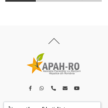
Back
To
Top