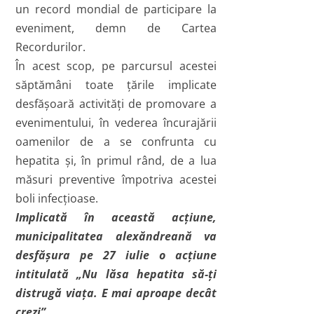
un record mondial de participare la
eveniment, demn de Cartea
Recordurilor.
În acest scop, pe parcursul acestei
săptămâni toate ţările implicate
desfăşoară activităţi de promovare a
evenimentului, în vederea încurajării
oamenilor de a se confrunta cu
hepatita şi, în primul rând, de a lua
măsuri preventive împotriva acestei
boli infecţioase.
Implicată în această acţiune,
municipalitatea alexăndreană va
desfăşura pe 27 iulie o acţiune
intitulată „Nu lăsa hepatita să-ţi
distrugă viaţa. E mai aproape decât
crezi”.