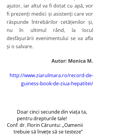
ajutor, iar altul va fi dotat cu apă, vor
fi prezenţi medici şi asistenţi care vor
răspunde întrebărilor cetăţenilor şi,
nu în ultimul rând, la locul
desfăşurării evenimentului se va afla
şi o salvare.
Autor: Monica M.
http://www.ziarulmara.ro/record-de-
guiness-book-de-ziua-hepatitei/
Doar cinci secunde din viaţa ta,
pentru drepturile tale!
Conf. dr. Florin Căruntu: „Oamenii
trebuie să înveţe să se testeze”