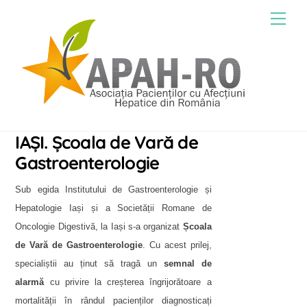
Skip
Men
to
content
IAȘI. Școala de Vară de
Gastroenterologie
Sub egida Institutului de Gastroenterologie și
Hepatologie Iași și a Societății Romane de
Oncologie Digestivă, la Iași s-a organizat
Școala
de Vară de Gastroenterologie
. Cu acest prilej,
specialiștii au ținut să tragă un
semnal de
alarmă
cu privire la creșterea îngrijorătoare a
mortalității în rândul pacienților diagnosticați