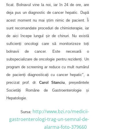
ficat. Bolnavul vine la noi, iar în 24 de ore, are
deja pus un diagnostic de cancer hepatic. După
acest moment nu mai știm nimic de pacient. Îi
sunt recomandate proceduri de chimioterapie, iar
de aici începe lungul șir de chinuri. Nu există
suficienți oncologi care să monitorizeze toți
bolnavii de cancer. Este necesară o
subspecializare de oncologie pentru rezidenți. Un
program de screening ar reduce cu mult numărul
de pacienți diagnosticați cu cancer hepatic", a
precizat prof. dr.
Carol Stanciu
, președintele
Societăți Române de Gastroenterologie și
Hepatologie.
http://www.bzi.ro/medicii-
Sursa:
gastroenterologi-trag-un-semnal-de-
alarma-foto-379660