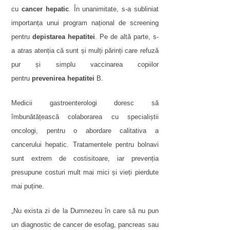
cu
cancer hepatic
. În unanimitate, s-a subliniat
importanța unui program național de screening
pentru
depistarea hepatitei
. Pe de altă parte, s-
a atras atenția că sunt și mulți părinți care refuză
pur și simplu vaccinarea copiilor
pentru
prevenirea hepatitei
B.
Medicii gastroenterologi doresc să
îmbunătățească colaborarea cu specialiștii
oncologi, pentru o abordare calitativa a
cancerului hepatic. Tratamentele pentru bolnavi
sunt extrem de costisitoare, iar prevenția
presupune costuri mult mai mici și vieți pierdute
mai puține.
„Nu exista zi de la Dumnezeu în care să nu pun
un diagnostic de cancer de esofag, pancreas sau