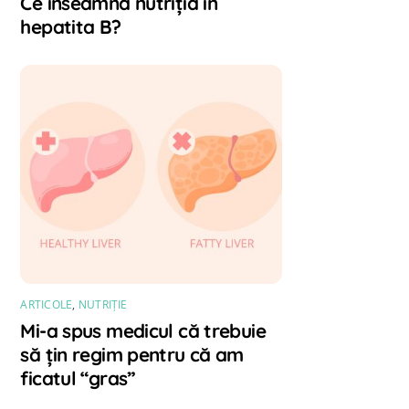
Ce înseamnă nutriția în
hepatita B?
ARTICOLE
,
NUTRIȚIE
Mi-a spus medicul că trebuie
să țin regim pentru că am
ficatul “gras”