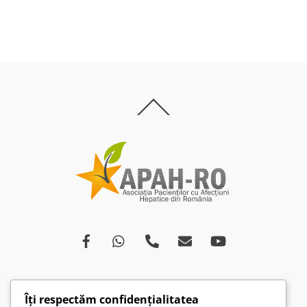
Back
To
Top
Îți respectăm confidențialitatea