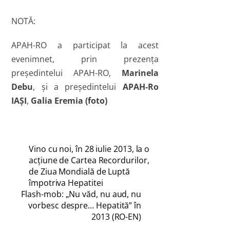
NOTĂ:
APAH-RO a participat la acest
evenimnet, prin prezența
președintelui APAH-RO,
Marinela
Debu
, și a președintelui
APAH-Ro
IAȘI
,
Galia Eremia (foto)
Vino cu noi, în 28 iulie 2013, la o
acțiune de Cartea Recordurilor,
de Ziua Mondială de Luptă
împotriva Hepatitei
Flash-mob: „Nu văd, nu aud, nu
vorbesc despre… Hepatită” în
2013 (RO-EN)