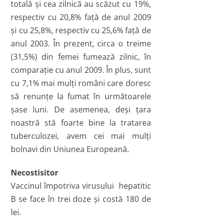
totală şi cea zilnică au scăzut cu 19%,
respectiv cu 20,8% faţă de anul 2009
şi cu 25,8%, respectiv cu 25,6% faţă de
anul 2003. În prezent, circa o treime
(31,5%) din femei fumează zilnic, în
comparaţie cu anul 2009. În plus, sunt
cu 7,1% mai mulţi români care doresc
să renunţe la fumat în următoarele
şase luni. De asemenea, deşi ţara
noastră stă foarte bine la tratarea
tuberculozei, avem cei mai mulţi
bolnavi din Uniunea Europeană.
Necostisitor
Vaccinul împotriva virusului hepatitic
B se face în trei doze şi costă 180 de
lei.