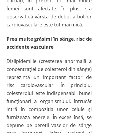
bărbaţi, în prezent tot mai multe
femei sunt afectate. În plus, s-a
observat că vârsta de debut a bolilor
cardiovasculare este tot mai mică.
Prea multe grăsimi în sânge, risc de
accidente vasculare
Dislipidemiile (creşterea anormală a
concentraţiei de colesterol din sânge)
reprezintă un important factor de
risc cardiovascular. În principiu,
colesterolul este indispensabil bunei
funcţionări a organismului, întrucât
intră în compoziţia unor celule şi
furnizează energie. În exces însă, se
depune pe pereţii vaselor de sânge