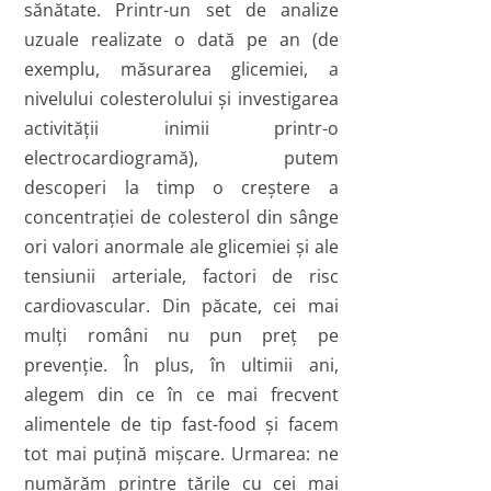
sănătate. Printr-un set de analize
uzuale realizate o dată pe an (de
exemplu, măsurarea glicemiei, a
nivelului colesterolului şi investigarea
activităţii inimii printr-o
electrocardiogramă), putem
descoperi la timp o creştere a
concentraţiei de colesterol din sânge
ori valori anormale ale glicemiei şi ale
tensiunii arteriale, factori de risc
cardiovascular. Din păcate, cei mai
mulţi români nu pun preţ pe
prevenţie. În plus, în ultimii ani,
alegem din ce în ce mai frecvent
alimentele de tip fast-food şi facem
tot mai puţină mişcare. Urmarea: ne
numărăm printre ţările cu cei mai