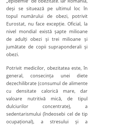
„epidemie” de obezitate. Iar România,
deşi se situează pe ultimul loc în
topul numărului de obezi, potrivit
Eurostat, nu face excepţie. Oficial, la
nivel mondial există şapte milioane
de adulţi obezi şi trei milioane şi
jumătate de copii supraponderali şi
obezi.
Potrivit medicilor, obezitatea este, în
general, consecinţa unei diete
dezechilibrate (consumul de alimente
cu densitate calorică mare, dar
valoare nutritivă mică, de tipul
dulciurilor concentrate), a
sedentarismului (îndeosebi cel de tip
ocupaţional), a stresului şi a