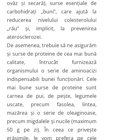
ovăz şi secară), surse esenţiale de
carbohidraţi „buni”, care ajută la
reducerea nivelului colesterolului
„rău” şi, implicit, la prevenirea
aterosclerozei.
De asemenea, trebuie să ne asigurăm
şi surse de proteine de cea mai bună
calitate, întrucât furnizează
organismului o serie de aminoacizi
indispensabili bunei funcţionări. Cele
mai bune surse de proteine sunt
carnea de pui, de peşte, legumele
uscate, precum fasolea, lintea,
mazărea şi o serie de oleaginoase,
precum migdalele şi nucile (maximum
50 g pe zi). În ceea ce priveşte
grăsimile, le vom prefera pe cele