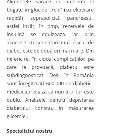
Alimentele sărace în nutrienţi şi
bogate în glucide „rele” (cu eliberare
rapidă) suprasolicită pancreasul,
astfel încât, în timp, rezervele de
insulină se epuizează. Iar prin
asociere cu sedentarismul, riscul de
diabet este de două ori mai mare. Din
nefericire, în ciuda complicaţiilor pe
care le provoacă, diabetul este
subdiagnosticat. Deşi în România
sunt înregistraţi 600.000 de diabetici,
medicii apreciază că numărul lor este
dublu. Analizele pentru depistarea
diabetului constau în măsurarea
glicemiei.
Specialistul nostru