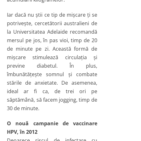
Iar dacă nu ştii ce tip de mişcare ţi se
potriveşte, cercetătorii australieni de
la Universitatea Adelaide recomandă
mersul pe jos, în pas vioi, timp de 20
de minute pe zi. Această formă de
mişcare stimulează circulaţia şi
previne diabetul. În plus,
îmbunătăţeşte somnul şi combate
stările de anxietate. De asemenea,
ideal ar fi ca, de trei ori pe
săptămână, să facem jogging, timp de
30 de minute.
O nouă campanie de vaccinare
HPV, în 2012
Deoarece riscul de infectare cu