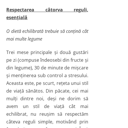
Respectarea câtorva reguli,
esenţială
O dietă echilibrată trebuie să conţină cât
mai multe legume
Trei mese principale şi două gustări
pe zi (compuse îndeosebi din fructe şi
din legume), 30 de minute de mişcare
şi menţinerea sub control a stresului.
Aceasta este, pe scurt, reţeta unui stil
de viaţă sănătos. Din păcate, cei mai
mulţi dintre noi, deşi ne dorim să
avem un stil de viaţă cât mai
echilibrat, nu reuşim să respectăm
câteva reguli simple, motivând prin