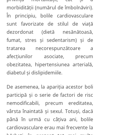
morbidităţii (numărul de îmbolnăviri).
În principiu, bolile cardiovasculare
sunt favorizate de stilul de viaţă
dezordonat (dietă nesănătoasă,
fumat, stres şi sedentarism) şi de
tratarea necorespunzătoare a
afecţiunilor asociate, precum
obezitatea, hipertensiunea arterială,
diabetul şi dislipidemiile.
De asemenea, la apariţia acestor boli
participă şi o serie de factori de risc
nemodificabili, precum ereditatea,
vârsta înaintată şi sexul. Totuşi, dacă
până în urmă cu câţiva ani, bolile
cardiovasculare erau mai frecvente la