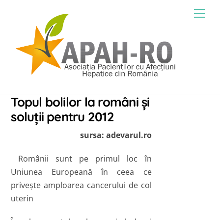
Skip
Men
to
content
Topul bolilor la români şi
soluţii pentru 2012
sursa: adevarul.ro
Românii sunt pe primul loc în
Uniunea Europeană în ceea ce
priveşte amploarea cancerului de col
uterin