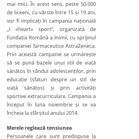
mai mici. În acest sens, peste 50.000
de liceeni, cu vârste între 15 şi 19 ani,
vor fi implicaţi în campania naţională
„I «heart» sport”, organizată de
Fundaţia Română a Inimii, cu sprijinul
companiei farmaceutice AstraZeneca.
Prin această campanie se urmăreşte
să se pună bazele unui stil de viaţă
sănătos în rândul adolescenţilor, prin
educaţie (sfaturi despre un stil de
viaţă sănătos) şi prin activităţi
sportive extracurriculare. Campania a
început în luna noiembrie şi se va
încheia la sfârşitul anului 2014.
Merele reglează tensiunea
Persoanele care sunt predispuse la