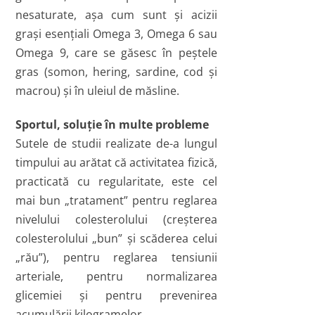
nesaturate, aşa cum sunt şi acizii
graşi esenţiali Omega 3, Omega 6 sau
Omega 9, care se găsesc în peştele
gras (somon, hering, sardine, cod şi
macrou) şi în uleiul de măsline.
Sportul, soluţie în multe probleme
Sutele de studii realizate de-a lungul
timpului au arătat că activitatea fizică,
practicată cu regularitate, este cel
mai bun „tratament” pentru reglarea
nivelului colesterolului (creşterea
colesterolului „bun” şi scăderea celui
„rău”), pentru reglarea tensiunii
arteriale, pentru normalizarea
glicemiei şi pentru prevenirea
acumulării kilogramelor.