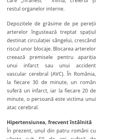
care „hrănesc” inima, creierul şi
restul organelor interne.
Depozitele de grăsime de pe pereţii
arterelor îngustează treptat spaţiul
destinat circulaţiei sângelui, crescând
riscul unor blocaje. Blocarea arterelor
creează premisele pentru apariţia
unui infarct sau unui accident
vascular cerebral (AVC). În România,
la fiecare 30 de minute, un român
suferă un infarct, iar la fiecare 20 de
minute, o persoană este victima unui
atac cerebral.
Hipertensiunea, frecvent întâlnită
În prezent, unul din patru români cu
vârste sub 50 de ani suferă de