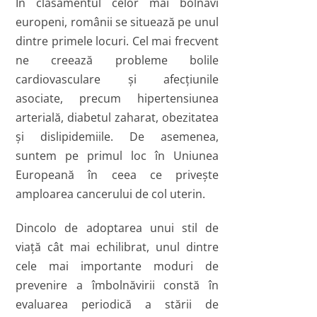
În clasamentul celor mai bolnavi
europeni, românii se situează pe unul
dintre primele locuri. Cel mai frecvent
ne creează probleme bolile
cardiovasculare şi afecţiunile
asociate, precum hipertensiunea
arterială, diabetul zaharat, obezitatea
şi dislipidemiile. De asemenea,
suntem pe primul loc în Uniunea
Europeană în ceea ce priveşte
amploarea cancerului de col uterin.
Dincolo de adoptarea unui stil de
viaţă cât mai echilibrat, unul dintre
cele mai importante moduri de
prevenire a îmbolnăvirii constă în
evaluarea periodică a stării de