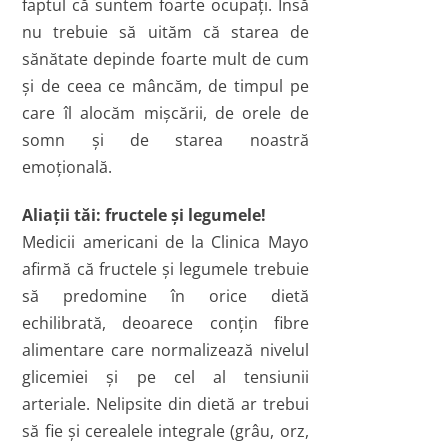
faptul că suntem foarte ocupaţi. Însă
nu trebuie să uităm că starea de
sănătate depinde foarte mult de cum
şi de ceea ce mâncăm, de timpul pe
care îl alocăm mişcării, de orele de
somn şi de starea noastră
emoţională.
Aliaţii tăi: fructele şi legumele!
Medicii americani de la Clinica Mayo
afirmă că fructele şi legumele trebuie
să predomine în orice dietă
echilibrată, deoarece conţin fibre
alimentare care normalizează nivelul
glicemiei şi pe cel al tensiunii
arteriale. Nelipsite din dietă ar trebui
să fie şi cerealele integrale (grâu, orz,