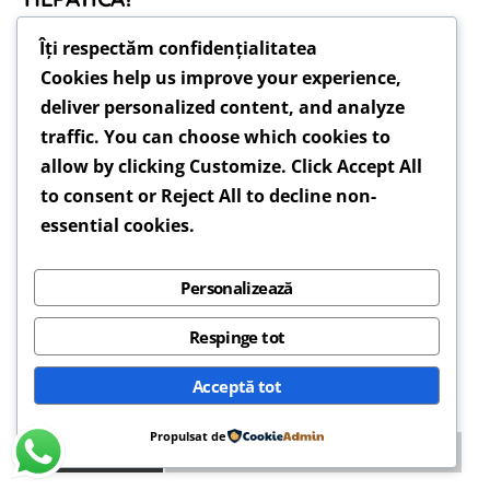
Îți respectăm confidențialitatea
Cookies help us improve your experience,
deliver personalized content, and analyze
Curs Online Hepatita Virala
traffic. You can choose which cookies to
allow by clicking
Customize
. Click
Accept All
to consent or
Reject All
to decline non-
essential cookies.
Personalizează
Respinge tot
Acceptă tot
Propulsat de