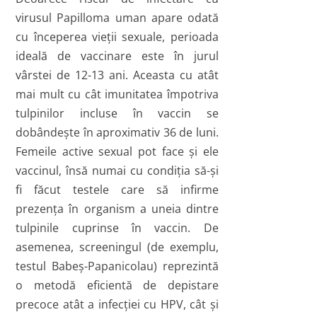
virusul Papilloma uman apare odată
cu începerea vieţii sexuale, perioada
ideală de vaccinare este în jurul
vârstei de 12-13 ani. Aceasta cu atât
mai mult cu cât imunitatea împotriva
tulpinilor incluse în vaccin se
dobândeşte în aproximativ 36 de luni.
Femeile active sexual pot face şi ele
vaccinul, însă numai cu condiţia să-şi
fi făcut testele care să infirme
prezenţa în organism a uneia dintre
tulpinile cuprinse în vaccin. De
asemenea, screeningul (de exemplu,
testul Babeş-Papanicolau) reprezintă
o metodă eficientă de depistare
precoce atât a infecţiei cu HPV, cât şi