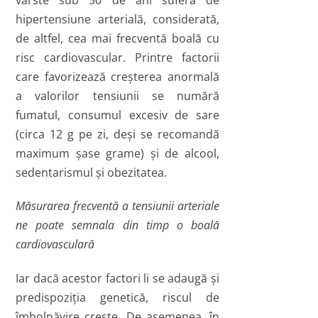
hipertensiune arterială, considerată,
de altfel, cea mai frecventă boală cu
risc cardiovascular. Printre factorii
care favorizează creşterea anormală
a valorilor tensiunii se numără
fumatul, consumul excesiv de sare
(circa 12 g pe zi, deşi se recomandă
maximum şase grame) şi de alcool,
sedentarismul şi obezitatea.
Măsurarea frecventă a tensiunii arteriale
ne poate semnala din timp o boală
cardiovasculară
Iar dacă acestor factori li se adaugă şi
predispoziţia genetică, riscul de
îmbolnăvire creşte. De asemenea, în