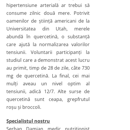
hipertensiune arterială ar trebui să
consume zilnic două mere. Potrivit
oamenilor de ştiinţă americani de la
Universitatea din Utah, merele
abundă în quercetină, o substanţă
care ajută la normalizarea valorilor
tensiunii. Voluntarii participanţi la
studiul care a demonstrat acest lucru
au primit, timp de 28 de zile, câte 730
mg de quercetină. La final, cei mai
mulţi aveau un nivel optim al
tensiunii, adică 12/7. Alte surse de
quercetină sunt ceapa, grepfrutul
roşu şi broccoli.
Specialistul nostru
Şerban Damian medic nutriţionist