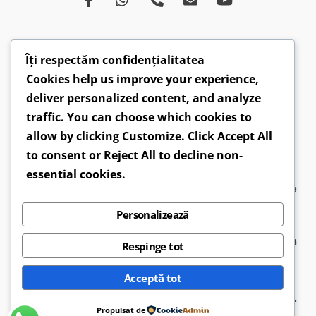
Îți respectăm confidențialitatea
Despre
Afecțiuni
Ce spun medicii
Campanii
Cookies help us improve your experience,
Drepturi
Susținători
Opinii
Video
deliver personalized content, and analyze
Articole
Comunicate
traffic. You can choose which cookies to
allow by clicking
Customize
. Click
Accept All
CONTACT: hepatobv@gmail.com | 0721 304 160 |
to consent or
Reject All
to decline non-
Faceboook.com/hepatoromania |
GDPR
essential cookies.
2026 ©
APAH-RO - Asociația Pacienților cu Afecțiuni Hepatice
din România
● Design by
Sirius Web Design
Personalizează
APAH-RO
este o entitate neguvernamentală, înfiinţată în
Respinge tot
2009, la initiaţiva unui grup de pacienţi cu afecţiuni
Acceptă tot
hepatice din întreaga ţară. Asociaţia are filiale şi centre
zonale în: Alexandria, Arad, Braşov, Bucureşti, Iaşi şi Cluj.
Propulsat de