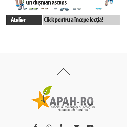
Back
To
Top