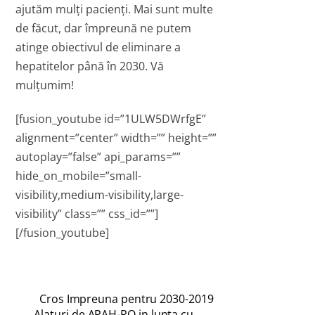
ajutăm mulți pacienți. Mai sunt multe
de făcut, dar împreună ne putem
atinge obiectivul de eliminare a
hepatitelor până în 2030. Vă
mulțumim!
[fusion_youtube id=”1ULW5DWrfgE”
alignment=”center” width=”” height=””
autoplay=”false” api_params=””
hide_on_mobile=”small-
visibility,medium-visibility,large-
visibility” class=”” css_id=””]
[/fusion_youtube]
Cros Impreuna pentru 2030-2019
Alaturi de APAH-RO in lupta cu