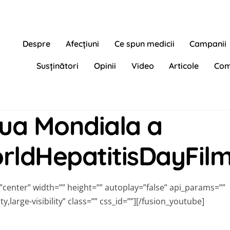
Despre
Afecțiuni
Ce spun medicii
Campanii
Susținători
Opinii
Video
Articole
Com
ua Mondiala a
orldHepatitisDayFil
enter” width=”” height=”” autoplay=”false” api_params=””
y,large-visibility” class=”” css_id=””][/fusion_youtube]