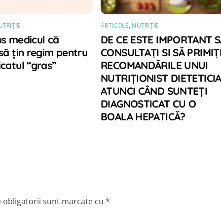
UTRIȚIE
ARTICOLE
,
NUTRIȚIE
us medicul că
DE CE ESTE IMPORTANT S
să țin regim pentru
CONSULTAȚI SI SĂ PRIMIȚ
catul “gras”
RECOMANDĂRILE UNUI
NUTRIȚIONIST DIETETICI
ATUNCI CÂND SUNTEȚI
DIAGNOSTICAT CU O
BOALA HEPATICĂ?
 obligatorii sunt marcate cu
*