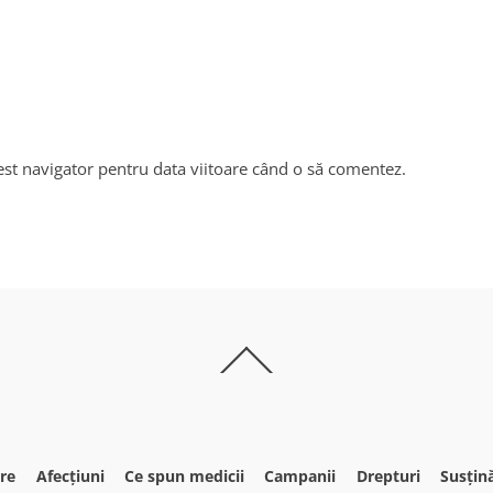
est navigator pentru data viitoare când o să comentez.
Back
To
Top
re
Afecțiuni
Ce spun medicii
Campanii
Drepturi
Susțin