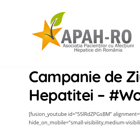
Skip
to
content
Campanie de Zi
Hepatitei – #W
[fusion_youtube id=”55lRdZPGsBM” alignment=”c
hide_on_mobile=”small-visibility,medium-visibilit