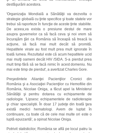
desfăşurării acestora.
'Organizaţia Mondială a Sănătăţii va dezvolta o
strategie globală cu ţinte specifice şi toate statele vor
trebui să raporteze în funcţie de aceste ţinte stabilite.
De aceea,va exista o presiune destul de mare
asupra guvernelor ca să facă ceva şi noi vrem să
încurajăm ţări ca România să înceapă să treacă la
acţiune, să facă mai mult decât să promită.
Hepatitele virale au fost mult prea mult ignorate în
toată lumea. Rezultatul este că acum hepatitele ucid
mai mulţi oameni decât HIV /SIDA. S-a pierdut prea
mult timp fără să se facă nimic în acest domeniu. Nu
mai este timp de pierdut', a avertizat Charles Gore.
Preşedintele Alianţei Pacienţilor Cronici din
România şi a Asociaţiei Pacienţilor cu Hemofilie din
România, Nicolae Oniga, a făcut apel la Ministerul
Sănătăţii şi pentru dotarea cu echipamente de
radiologie. 'Lipsesc echipamentele de radioterapie
şi chiar specialiştii. În doar 17 judeţe din toată ţara
există medici hematologi. Avem de luptat în
continuare, cu toate că de cele mai multe ori este o
luptă epuizantă', a opinat Nicolae Oniga.
Potrivit statisticilor, România se află pe locul patru la