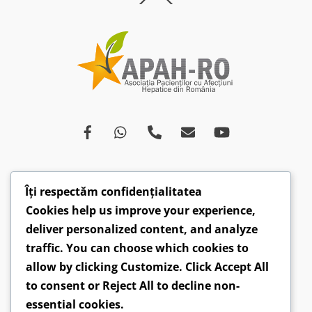
To
Top
Îți respectăm confidențialitatea
Despre
Afecțiuni
Ce spun medicii
Campanii
Cookies help us improve your experience,
Drepturi
Susținători
Opinii
Video
deliver personalized content, and analyze
Articole
Comunicate
traffic. You can choose which cookies to
allow by clicking
Customize
. Click
Accept All
CONTACT: hepatobv@gmail.com | 0721 304 160 |
to consent or
Reject All
to decline non-
Faceboook.com/hepatoromania |
GDPR
essential cookies.