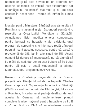
hepatitelor şi că este nevoie de un program, am
observat că medicii se implică, este extraordinar, dar
autorităţile nu se implică mai mult, şi nu fac ceva
concret în acest sens. Trebuie să intrăm în lumea
reală.
Mesajul pentru Ministerul Sănătăţii este să nu uite că
România şi-a asumat nişte răspunderi semnând o
rezoluţie a Organizaţiei Mondiale a Sănătăţii.
Actualizarea listei medicamentelor compensate
pentru bolnavii cu hepatite virale, existenţa unui
program de screening şi o informare reală a întregii
populaţii sunt absolut necesare, pentru că există o
prevalenţă de 3%, iar în alte studii de 5%. Aceşti
oameni îşi doresc să muncească, nu să ajungă să
fie plătiţi de stat, dar pentru asta trebuie să fie trataţi
pentru că este o boală vindecabilă', a afirmat
Marinela Debu, preşedintele APAH-RO.
Prezent la Conferinţa naţională de la Braşov,
preşedintele Alianţei Mondiale pe hepatită Charles
Gore, a spus că Organizaţia Mondială a Sănătăţii
(OMS) a cerut unui număr de 194 de ţări, între care
şi România, în cadrul unei şedinţe desfăşurate anul
acesta la Geneva, să implementeze planuri
complete la nivel naţional pentru hepatitele de tip B
şi C, urmând ca OMS să monitorizeze evoluţia