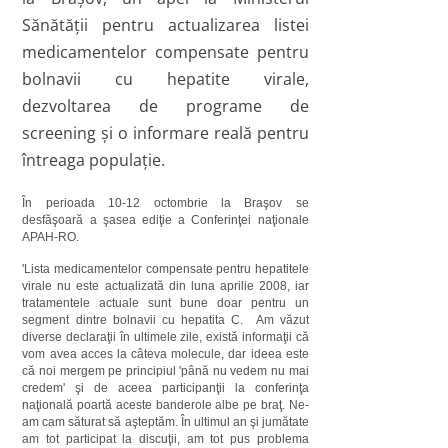
Sănătăţii pentru actualizarea listei
medicamentelor compensate pentru
bolnavii cu hepatite virale,
dezvoltarea de programe de
screening şi o informare reală pentru
întreaga populaţie.
În perioada 10-12 octombrie la Braşov se
desfăşoară a şasea ediţie a Conferinţei naţionale
APAH-RO.
'Lista medicamentelor compensate pentru hepatitele
virale nu este actualizată din luna aprilie 2008, iar
tratamentele actuale sunt bune doar pentru un
segment dintre bolnavii cu hepatita C. Am văzut
diverse declaraţii în ultimele zile, există informaţii că
vom avea acces la câteva molecule, dar ideea este
că noi mergem pe principiul 'până nu vedem nu mai
credem' şi de aceea participanţii la conferinţa
naţională poartă aceste banderole albe pe braţ. Ne-
am cam săturat să aşteptăm. În ultimul an şi jumătate
am tot participat la discuţii, am tot pus problema