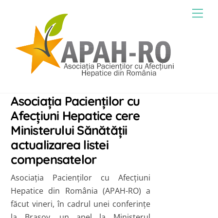
Skip
Men
to
content
Asociaţia Pacienţilor cu
Afecţiuni Hepatice cere
Ministerului Sănătăţii
actualizarea listei
compensatelor
Asociaţia Pacienţilor cu Afecţiuni
Hepatice din România (APAH-RO) a
făcut vineri, în cadrul unei conferinţe
la Braşov, un apel la Ministerul