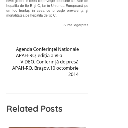
nivel global în ceea ce priveşte decesele cauzate de
hepatita de tip B şi C, iar în Uniunea Europeană pe
un loc fruntaş în ceea ce priveşte prevalenţa şi
mortalitatea pe hepatita de tip C.
Sursa: Agerpres
Agenda Conferinței Naționale
APAH-RO, ediția a VI-a
VIDEO. Conferință de presă
APAH-RO, Brașov,10 octombrie
2014
Related Posts