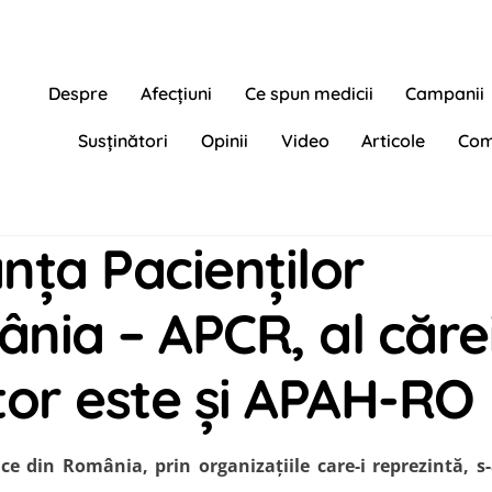
Despre
Afecțiuni
Ce spun medicii
Campanii
Susținători
Opinii
Video
Articole
Com
anţa Pacienţilor
ânia – APCR, al căre
r este și APAH-RO
ce din România, prin organizaţiile care-i reprezintă, s