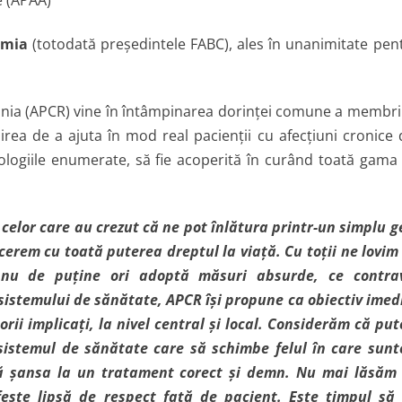
imia
(totodată preşedintele FABC), ales în unanimitate pen
omânia (APCR) vine în întâmpinarea dorinţei comune a membri
rea de a ajuta în mod real pacienţii cu afecţiuni cronice 
tologiile enumerate, să fie acoperită în curând toată gama
elor care au crezut că ne pot înlătura printr-un simplu g
cerem cu toată puterea dreptul la viaţă. Cu toţii ne lovim
re nu de puţine ori adoptă măsuri absurde, ce contra
l sistemului de sănătate, APCR îşi propune ca obiectiv imed
rii implicaţi, la nivel central şi local. Considerăm că pu
sistemul de sănătate care să schimbe felul în care sun
ză şansa la un tratament corect şi demn. Nu mai lăsăm
feste lipsă de respect faţă de pacient. Este timpul să