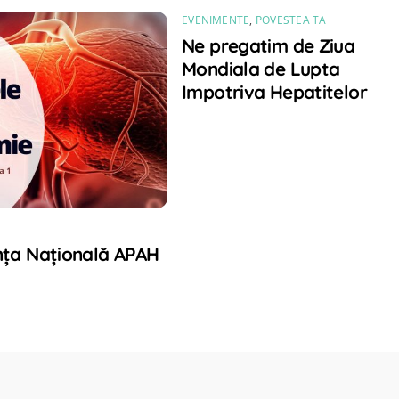
EVENIMENTE
,
POVESTEA TA
Ne pregatim de Ziua
Mondiala de Lupta
Impotriva Hepatitelor
E
nța Națională APAH