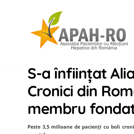
Skip
to
content
S-a înființat Ali
Cronici din Rom
membru fondato
Peste 3,5 milioane de pacienţi cu boli croni