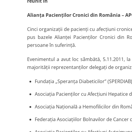
reunit în
Alianţa Pacienţilor Cronici din România – A
Cinci organizaţii de pacienţi cu afecţiuni cronic
pus bazele Alianţei Pacienţilor Cronici din 
persoane în suferinţă.
Evenimentul a avut loc sâmbătă, 5.11.2011, la 
majorităţii reprezentanţilor delegaţi de organiz
Fundația „Speranța Diabeticilor” (SPERDIAB)
Asociaţia Pacienţilor cu Afecţiuni Hepatice
Asociaţia Naţională a Hemofilicilor din Rom
Federaţia Asociaţiilor Bolnavilor de Cancer
Asociaţia Pacienţilor cu Afecţiuni Autoimun