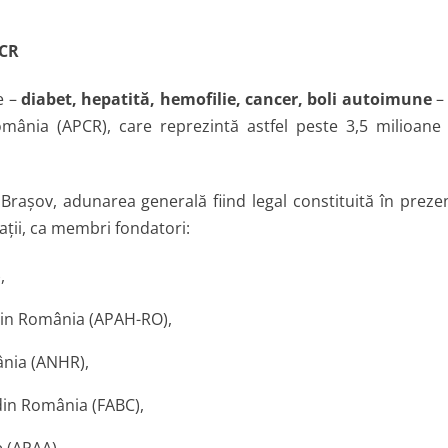
PCR
e –
diabet, hepatită, hemofilie, cancer, boli autoimune
–
România (APCR), care reprezintă astfel peste 3,5 milioane
Braşov, adunarea generală fiind legal constituită în preze
aţii, ca membri fondatori:
,
 din România (APAH-RO),
ânia (ANHR),
 din România (FABC),
e (APAA)