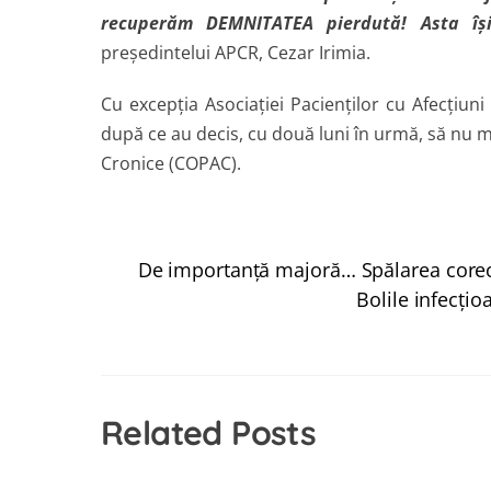
recuperăm DEMNITATEA pierdută! Asta îş
preşedintelui APCR, Cezar Irimia.
Cu excepţia Asociaţiei
Pacienţilor cu Afecţiun
după ce au decis, cu două luni în urmă, să nu ma
Cronice (COPAC).
De importanță majoră… Spălarea corec
Bolile infecţi
Related Posts