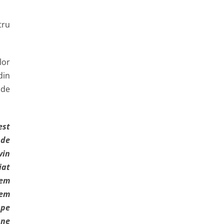
tru
lor
din
 de
est
 de
vin
iat
tem
tem
 pe
 ne