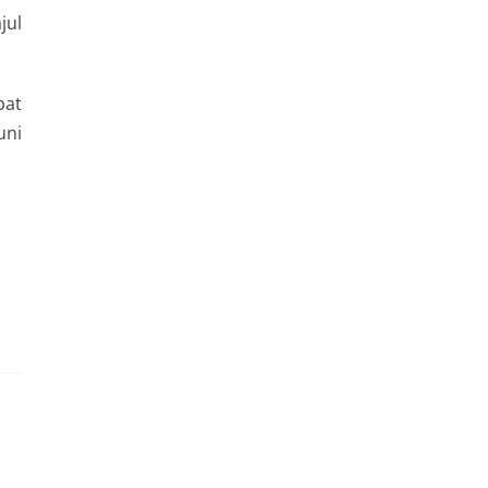
jul
pat
uni