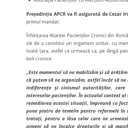
Preşedinţia APCR va fi asigurată de Cezar Ir
primul mandat.
Înfiinţarea Alianţei Pacienţilor Cronici din R
săi de a constitui un organism unitar, cu meni
toată ţara, astfel că urmează ca, pe lângă pa
boli cronice.
„Este momentul să ne mobilizăm şi să arătăm c
că putem să ne organizăm, astfel încât să ne 
indiferenţa şi cinismul autorităţilor, ca
intereselor pacienţilor. În actualul context a
remedierea acestei situaţii, împreună cu facto
pune piatra de temelie pentru reformele în 
trataţi, pentru a lăsa celor care ne urmea
nimeni să ne încalce drepturile şi să mani