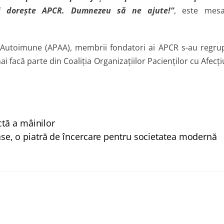
i doreşte APCR. Dumnezeu să ne ajute!”
, este mesa
i Autoimune (APAA), membrii fondatori ai APCR s-au regru
i facă parte din Coaliţia Organizaţiilor Pacienţilor cu Afecţi
tă a mâinilor
oase, o piatră de încercare pentru societatea modernă