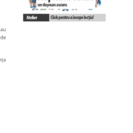
 au
 de
nţa