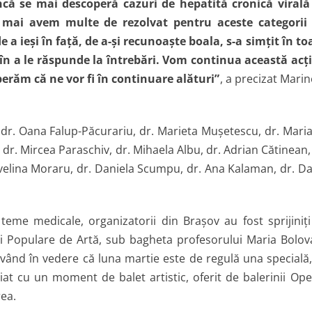
că se mai descoperă cazuri de hepatită cronică virală
 mai avem multe de rezolvat pentru aceste categorii
 a ieşi în faţă, de a-şi recunoaşte boala, s-a simţit în to
şi în a le răspunde la întrebări. Vom continua această acţ
perăm că ne vor fi în continuare alături”
, a precizat Marin
 dr. Oana Falup-Păcurariu, dr. Marieta Muşetescu, dr. Mari
, dr. Mircea Paraschiv, dr. Mihaela Albu, dr. Adrian Cătinean,
Evelina Moraru, dr. Daniela Scumpu, dr. Ana Kalaman, dr. D
teme medicale, organizatorii din Braşov au fost sprijiniţi
olii Populare de Artă, sub bagheta profesorului Maria Bolov
având în vedere că luna martie este de regulă una specială,
t cu un moment de balet artistic, oferit de balerinii Ope
rea.