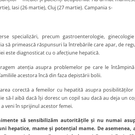
tie), Iasi (26 martie), Cluj (27 martie). Campania s-
se specializări, precum gastroenterologie, ginecologie
azia să primească răspunsuri la întrebările care apar, de regu
i este diagnosticat cu o afecţiune hepatică.
tragem atenţia asupra problemelor pe care le întâmpină
miliile acestora încă din faza depistării bolii.
rea corectă a femeilor cu hepatită asupra posibilităţilor
ie să-l aibă dacă îşi doresc un copil sau dacă au deja un cop
a veni în sprijinul acestor femei.
nimente să sensibilizăm autorităţile şi nu numai asu
cţiuni hepatice, mame şi potenţial mame. De asemenea,