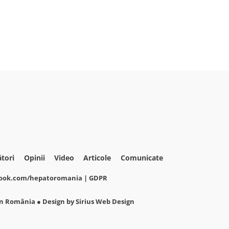
ători
Opinii
Video
Articole
Comunicate
oook.com/hepatoromania |
GDPR
din România
● Design by
Sirius Web Design