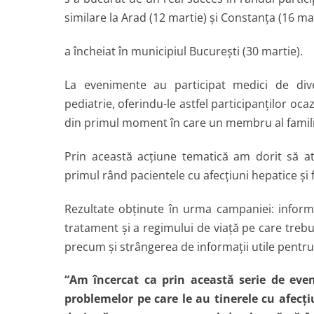
similare la Arad (12 martie) şi Constanţa (16 mar
a încheiat în municipiul Bucureşti (30 martie).
La evenimente au participat medici de diver
pediatrie, oferindu-le astfel participanţilor oc
din primul moment în care un membru al familie
Prin această acţiune tematică am dorit să a
primul rând pacientele cu afecţiuni hepatice şi fa
Rezultate obţinute în urma campaniei: informa
tratament şi a regimului de viaţă pe care trebu
precum şi strângerea de informaţii utile pentru 
“Am încercat ca prin această serie de eve
problemelor pe care le au tinerele cu afe