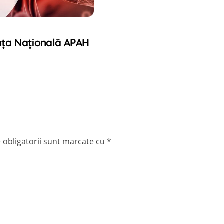
E
nța Națională APAH
 obligatorii sunt marcate cu
*