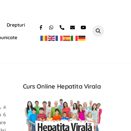
Drepturi
unicate
Curs Online Hepatita Virala
, a
n 6
are
ări