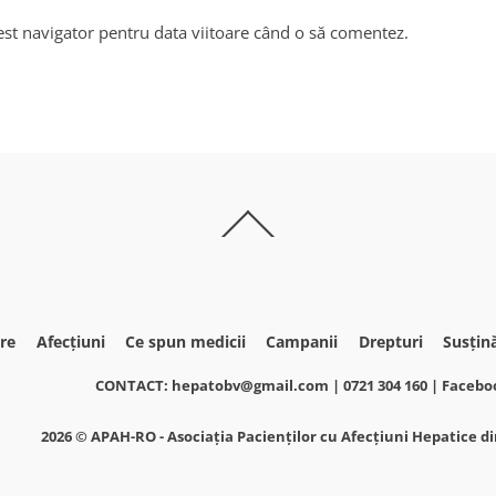
est navigator pentru data viitoare când o să comentez.
Back
To
Top
re
Afecțiuni
Ce spun medicii
Campanii
Drepturi
Susțin
CONTACT: hepatobv@gmail.com | 0721 304 160 | Faceb
2026 ©
APAH-RO - Asociația Pacienților cu Afecțiuni Hepatice 