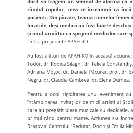
dorit să tragem un semnal de alarmă că în
rândul copiilor, ceea ce înseamnă că încă
pacienţi. Din păcate, teama tinerelor femei de
locaţiile, deşi medicii au fost foarte deschi
şi anul următor cu sprijinul medicilor care s
Debu, preşedinte APAH-RO.
Au fost alături de APAH-RO în această acţiune:
Todor, dr. Rodica Silaghi, dr. Felicia Constandiş
Adriana Moţoc, dr. Daniela Păcurar, prof. dr. 
Negru, dr. Claudia Cambrea, dr. Elena Dumea.
Pentru a ocoli rigiditatea unui eveniment cu 
întâmpinarea invitaţilor de micii artişti ai Şc
care au pregătit piese muzicale cu dedicaţie, 
primul rând pentru mame. Acţiunea s-a încheia
Braşov şi Centrului “Reduta”, D
orin şi Emilia Mi