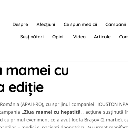
Despre
Afecțiuni
Ce spun medicii
Campanii
Susținători
Opinii
Video
Articole
Com
a mamei cu
 ediție
din România (APAH-RO), cu sprijinul companiei HOUSTON NPA
e campania
„Ziua mamei cu hepatită
„, acţiune susţinută î
ând cu primul eveniment ce a avut loc la Braşov (2 martie), c
panţilor – medici şi pacienţi deopotrivă. Au urmat manifest