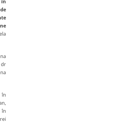
 în
 de
ate
ine
ela
ana
 dr
ana
 în
an,
 în
rei