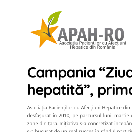
Skip
to
content
Campania “Ziu
hepatită”, prima
Asociaţia Pacienţilor cu Afecţiuni Hepatice 
desfăşurat în 2010, pe parcursul lunii marti
zone din ţară. Iniţiativa s-a concretizat încep
s-a bucurat de un real succes în rândul partici