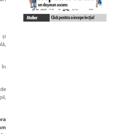
 şi
lă,
 în
 de
il,
pra
 am