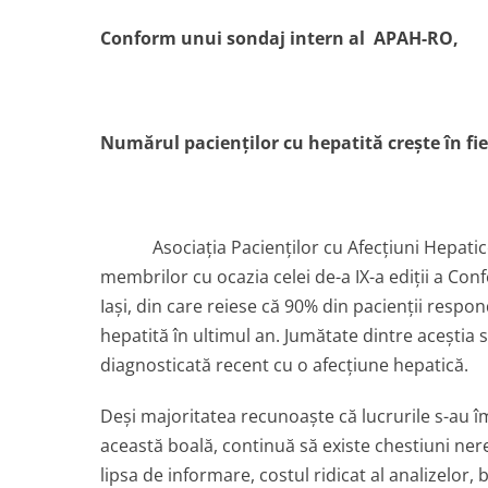
Conform unui sondaj intern al APAH-RO,
Numărul pacienţilor cu hepatită creşte în fi
Asociaţia Pacienţilor cu Afecţiuni Hepat
membrilor cu ocazia celei de-a IX-a ediţii a Con
Iaşi, din care reiese că 90% din pacienţii resp
hepatită în ultimul an. Jumătate dintre aceştia
diagnosticată recent cu o afecţiune hepatică.
Deşi majoritatea recunoaşte că lucrurile s-au îm
această boală, continuă să existe chestiuni ner
lipsa de informare, costul ridicat al analizelor