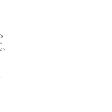
Cu
nt.
ăţi
e