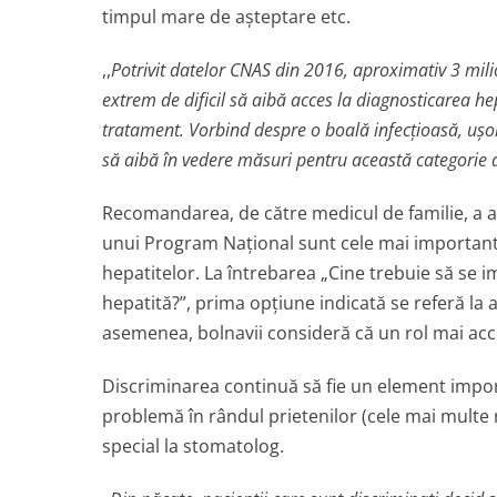
timpul mare de aşteptare etc.
,,
Potrivit datelor CNAS din 2016, aproximativ 3 mili
extrem de dificil să aibă acces la diagnosticarea hep
tratament. Vorbind despre o boală infecţioasă, uşor
să aibă în vedere măsuri pentru această categorie 
Recomandarea, de către medicul de familie, a a
unui Program Naţional sunt cele mai importante
hepatitelor. La întrebarea „Cine trebuie să se i
hepatită?”, prima opţiune indicată se referă la 
asemenea, bolnavii consideră că un rol mai acce
Discriminarea continuă să fie un element import
problemă în rândul prietenilor (cele mai multe 
special la stomatolog.