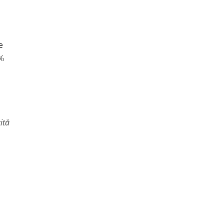
e
0%
ită