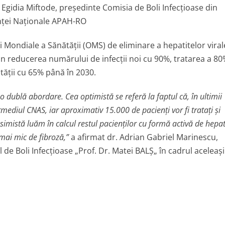
. Egidia Miftode, preşedinte Comisia de Boli Infecţioase din
inţei Naţionale APAH-RO
i Mondiale a Sănătăţii (OMS) de eliminare a hepatitelor viral
in reducerea numărului de infecţii noi cu 90%, tratarea a 8
lităţii cu 65% până în 2030.
 dublă abordare. Cea optimistă se referă la faptul că, în ultimii
rmediul CNAS, iar aproximativ 15.000 de pacienţi vor fi trataţi şi
imistă luăm în calcul restul pacienţilor cu formă activă de hepat
ai mic de fibroză,”
a afirmat dr. Adrian Gabriel Marinescu,
 de Boli Infecţioase „Prof. Dr. Matei BALŞ„ în cadrul aceleaşi