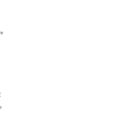
de
C
e