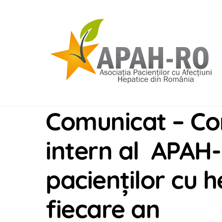
Skip
to
content
Comunicat – Co
intern al APAH
pacienţilor cu h
fiecare an