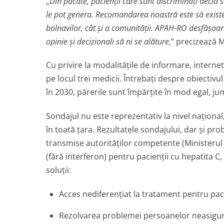
„
Din păcate, pacienţii care sunt discriminaţi decid
le pot genera. Recomandarea noastră este să existe 
bolnavilor, cât şi a comunităţii. APAH-RO desfăşoară
opinie şi decizionali să ni se alăture
,” precizează 
Cu privire la modalităţile de informare, internet
pe locul trei medicii. Întrebaţi despre obiectiv
în 2030, părerile sunt împărţite în mod egal, ju
Sondajul nu este reprezentativ la nivel naţional
în toată ţara. Rezultatele sondajului, dar şi pr
transmise autorităţilor competente (Ministeru
(fără interferon) pentru pacienţii cu hepatita
soluţii:
Acces nediferenţiat la tratament pentru pacie
Rezolvarea problemei persoanelor neasigurat