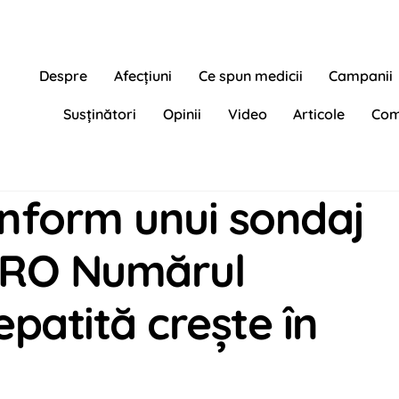
Despre
Afecțiuni
Ce spun medicii
Campanii
Susținători
Opinii
Video
Articole
Com
nform unui sondaj
-RO Numărul
epatită creşte în