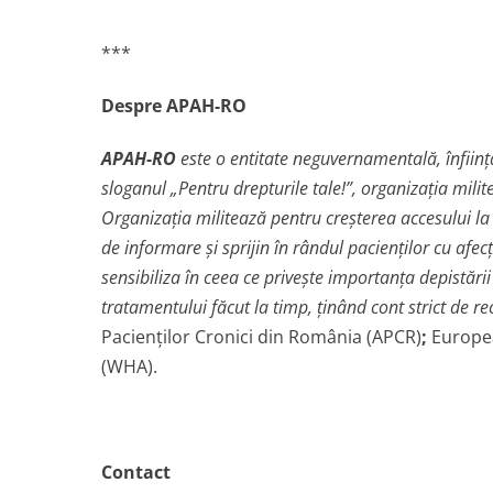
***
Despre APAH-RO
APAH-RO
este o entitate neguvernamentală, înfiinţa
sloganul „Pentru drepturile tale!”, organizaţia mili
Organizaţia militează pentru creşterea accesului la 
de informare şi sprijin în rândul pacienţilor cu afec
sensibiliza în ceea ce priveşte importanţa depistării
tratamentului făcut la timp, ţinând cont strict de r
Pacienţilor Cronici din România (APCR)
;
Europea
(WHA).
Contact