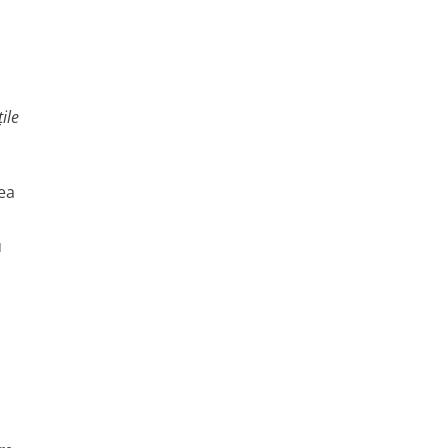
ile
ea
u
n