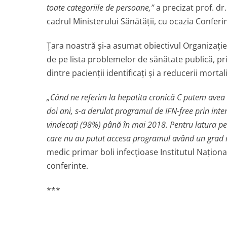
toate categoriile de persoane,”
a precizat prof. dr
cadrul Ministerului Sănătăţii, cu ocazia Confer
Ţara noastră şi-a asumat obiectivul Organizaţie
de pe lista problemelor de sănătate publică, pr
dintre pacienţii identificaţi şi a reducerii morta
„Când ne referim la hepatita cronică C putem avea o
doi ani, s-a derulat programul de IFN-free prin inte
vindecaţi (98%) până în mai 2018. Pentru latura pes
care nu au putut accesa programul având un grad m
medic primar boli infecţioase Institutul Naţional
conferinte.
***