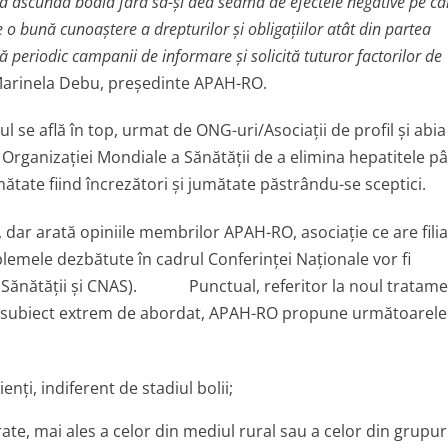
 să ascundă boala fără să-şi dea seama de efectele negative pe ca
o bună cunoaştere a drepturilor şi obligaţiilor atât din partea
 periodic campanii de informare şi solicită tuturor factorilor de
Marinela Debu, preşedinte APAH-RO.
ul se află în top, urmat de ONG-uri/Asociaţii de profil şi abia
ul Organizaţiei Mondiale a Sănătăţii de a elimina hepatitele p
mătate fiind încrezători şi jumătate păstrându-se sceptici.
, dar arată opiniile membrilor APAH-RO, asociaţie ce are filia
oblemele dezbătute în cadrul Conferinţei Naţionale vor fi
l Sănătăţii şi CNAS). Punctual, referitor la noul tratam
 C, subiect extrem de abordat, APAH-RO propune următoarele
nţi, indiferent de stadiul bolii;
e, mai ales a celor din mediul rural sau a celor din grupur