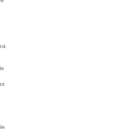
re
ână
le
ent
ile