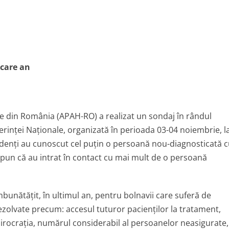
ecare an
ice din România (APAH-RO) a realizat un sondaj în rândul
ferinţei Naţionale, organizată în perioada 03-04 noiembrie, l
ondenţi au cunoscut cel puţin o persoană nou-diagnosticată 
 spun că au intrat în contact cu mai mult de o persoană
bunătăţit, în ultimul an, pentru bolnavii care suferă de
ezolvate precum: accesul tuturor pacienţilor la tratament,
, birocraţia, numărul considerabil al persoanelor neasigurate,