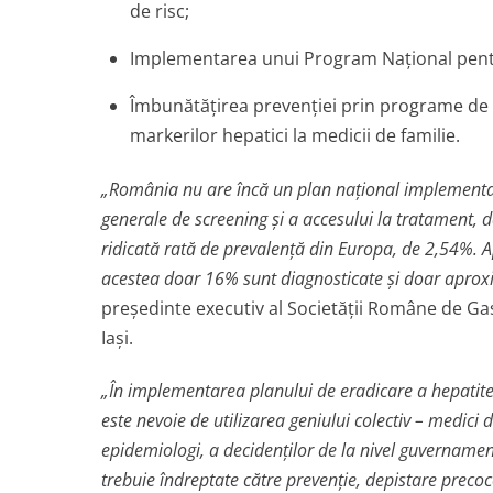
de risc;
Implementarea unui Program Naţional pent
Îmbunătăţirea prevenţiei prin programe de s
markerilor hepatici la medicii de familie.
„România nu are încă un plan naţional implementat 
generale de screening şi a accesului la tratament, de
ridicată rată de prevalenţă din Europa, de 2,54%. 
acestea doar 16% sunt diagnosticate şi doar aproxi
preşedinte executiv al Societăţii Române de Gas
Iaşi.
„În implementarea planului de eradicare a hepatit
este nevoie de utilizarea geniului colectiv – medici 
epidemiologi, a decidenţilor de la nivel guvernament
trebuie îndreptate către prevenţie, depistare precoc