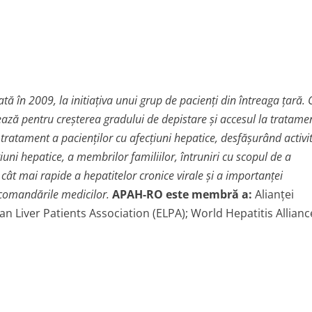
tă în 2009, la initiaţiva unui grup de pacienţi din întreaga ţară. 
tează pentru creşterea gradului de depistare şi accesul la tratame
tratament a pacienţilor cu afecţiuni hepatice, desfăşurând activit
ţiuni hepatice, a membrilor familiilor, întruniri cu scopul de a
 cât mai rapide a hepatitelor cronice virale şi a importanţei
ecomandările medicilor.
APAH-RO este membră a:
Alianţei
n Liver Patients Association (ELPA); World Hepatitis Allianc