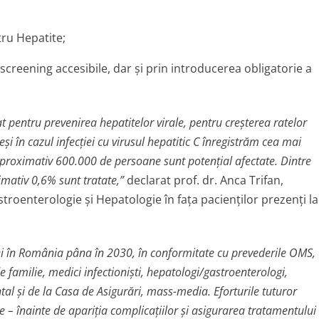
ru Hepatite;
creening accesibile, dar şi prin introducerea obligatorie a
pentru prevenirea hepatitelor virale, pentru creşterea ratelor
şi în cazul infecţiei cu virusul hepatitic C înregistrăm cea mai
Aproximativ 600.000 de persoane sunt potenţial afectate. Dintre
mativ 0,6% sunt tratate,”
declarat prof. dr. Anca Trifan,
troenterologie şi Hepatologie în faţa pacienţilor prezenţi la
ei în România pâna în 2030, în conformitate cu prevederile OMS,
de familie, medici infectionişti, hepatologi/gastroenterologi,
al şi de la Casa de Asigurări, mass-media. Eforturile tuturor
e – înainte de apariţia complicaţiilor şi asigurarea tratamentului 