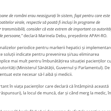
oane de români erau neasiguraţi în sistem, fapt pentru care este
atitelor virale, respectiv să poată fi incluşi în programe de
 transmisibilă, consider că este extrem de important ca autorităţ
de persoane,”
declară Marinela Debu, preşedinte APAH-RO.
nalizelor periodice pentru markerii hepatici şi implementar
 soluţii indicate pentru prevenirea şi/sau eliminarea
mplice mai mult pentru îmbunătăţirea situaţiei pacienţilor c
autorităţi (Ministerul Sănătăţii, Guvernul şi Parlamentul). De
ntuat este necesar să-l aibă şi medicii.
ant în viaţa pacienţilor care declară că întâmpină această
răspunsuri), la locul de muncă, dar şi când merg la medic, î