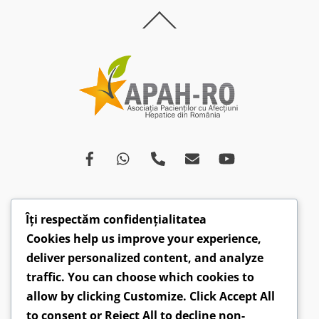
Back
To
Top
Îți respectăm confidențialitatea
Despre
Afecțiuni
Ce spun medicii
Campanii
Cookies help us improve your experience,
Drepturi
Susținători
Opinii
Video
deliver personalized content, and analyze
Articole
Comunicate
traffic. You can choose which cookies to
allow by clicking
Customize
. Click
Accept All
CONTACT: hepatobv@gmail.com | 0721 304 160 |
to consent or
Reject All
to decline non-
Faceboook.com/hepatoromania |
GDPR