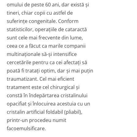
omului de peste 60 ani, dar există şi
tineri, chiar copii cu astfel de
suferinţe congenitale. Conform
statisticilor, operaţiile de cataractă
sunt cele mai frecvente din lume,
ceea ce a făcut ca marile companii
multinaţionale să-şi intensifice
cercetările pentru ca cei afectaţi să
poată fi trataţi optim, dar şi mai puţin
traumatizant. Cel mai eficient
tratament este cel chirurgical şi
constă în îndepărtarea cristalinului
opacifiat şi înlocuirea acestuia cu un
cristalin artificial foldabil (pliabil),
printr-un procedeu numit
facoemulsificare.