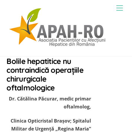
Skip
Men
to
content
Bolile hepatitice nu
contraindică operaţiile
chirurgicale
oftalmologice
Dr. Cătălina Păcurar, medic primar
oftalmolog,
Clinica Opticristal Brașov; Spitalul
Militar de Urgenţă „Regina Maria”