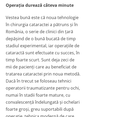
Operaţia durează câteva minute
Vestea bună este că noua tehnologie
în chirurgia cataractei a pătruns şi în
România, o serie de clinici din ţară
depăşind de o bună bucată de timp
stadiul experimental, iar operaţiile de
cataractă sunt efectuate cu succes, în
timp foarte scurt. Sunt deja zeci de
mii de pacienţi care au beneficiat de
tratarea cataractei prin noua metodă.
Dacă în trecut se foloseau tehnici
operatorii traumatizante pentru ochi,
numai în stadii foarte mature, cu
convalescenţă îndelungată şi ochelari
foarte groşi, greu suportabili după
operaţie, tehnica modernă de care