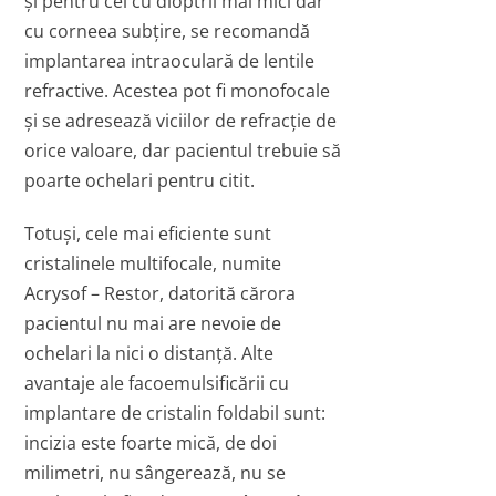
şi pentru cei cu dioptrii mai mici dar
cu corneea subţire, se recomandă
implantarea intraoculară de lentile
refractive. Acestea pot fi monofocale
şi se adresează viciilor de refracţie de
orice valoare, dar pacientul trebuie să
poarte ochelari pentru citit.
Totuşi, cele mai eficiente sunt
cristalinele multifocale, numite
Acrysof – Restor, datorită cărora
pacientul nu mai are nevoie de
ochelari la nici o distanţă. Alte
avantaje ale facoemulsificării cu
implantare de cristalin foldabil sunt:
incizia este foarte mică, de doi
milimetri, nu sângerează, nu se