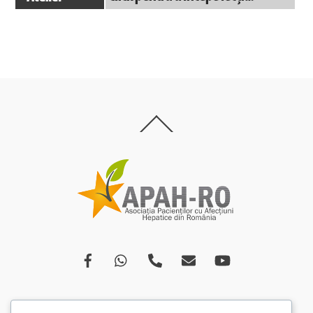
Back
To
Top