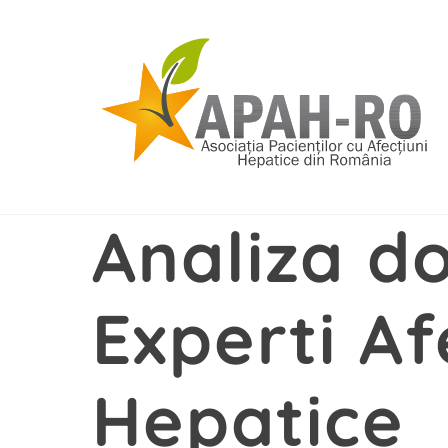
Skip
to
content
Analiza d
Experti Af
Hepatice