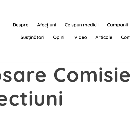
Despre
Afecțiuni
Ce spun medicii
Campanii
Susținători
Opinii
Video
Articole
Com
osare Comisi
ectiuni