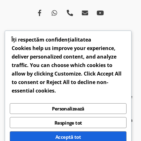
Îți respectăm confidențialitatea
Despre
Afecțiuni
Ce spun medicii
Campanii
Cookies help us improve your experience,
Drepturi
Susținători
Opinii
Video
deliver personalized content, and analyze
Articole
Comunicate
traffic. You can choose which cookies to
allow by clicking
Customize
. Click
Accept All
CONTACT: hepatobv@gmail.com | 0721 304 160 |
to consent or
Reject All
to decline non-
Faceboook.com/hepatoromania |
GDPR
essential cookies.
2026 ©
APAH-RO - Asociația Pacienților cu Afecțiuni Hepatice
din România
● Design by
Sirius Web Design
Personalizează
APAH-RO
este o entitate neguvernamentală, înfiinţată în
Respinge tot
2009, la initiaţiva unui grup de pacienţi cu afecţiuni
Acceptă tot
hepatice din întreaga ţară. Asociaţia are filiale şi centre