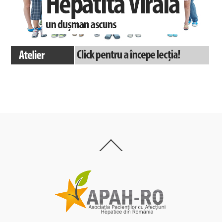
Back
To
Top