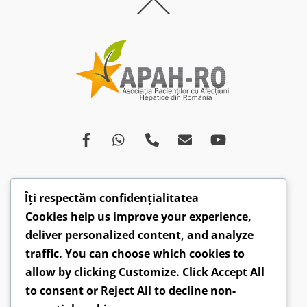
Back
To
Top
Îți respectăm confidențialitatea
Despre
Afecțiuni
Ce spun medicii
Campanii
Cookies help us improve your experience,
Drepturi
Susținători
Opinii
Video
deliver personalized content, and analyze
Articole
Comunicate
traffic. You can choose which cookies to
allow by clicking
Customize
. Click
Accept All
CONTACT: hepatobv@gmail.com | 0721 304 160 |
to consent or
Reject All
to decline non-
Faceboook.com/hepatoromania |
GDPR