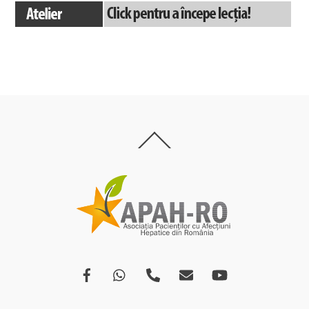
Back
To
Top