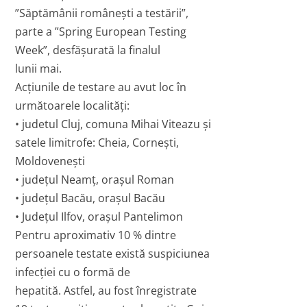
”Săptămânii românești a testării”,
parte a ”Spring European Testing
Week”, desfășurată la finalul
lunii mai.
Acțiunile de testare au avut loc în
următoarele localități:
• judetul Cluj, comuna Mihai Viteazu și
satele limitrofe: Cheia, Cornești,
Moldovenești
• județul Neamț, orașul Roman
• județul Bacău, orașul Bacău
• Județul Ilfov, orașul Pantelimon
Pentru aproximativ 10 % dintre
persoanele testate există suspiciunea
infecției cu o formă de
hepatită. Astfel, au fost înregistrate