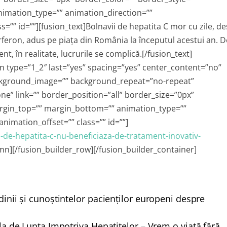
imation_type=”” animation_direction=””
”” id=””][fusion_text]Bolnavii de hepatita C mor cu zile, de
erferon, adus pe piaţa din România la începutul acestui an. D
ent, în realitate, lucrurile se complică.[/fusion_text]
n type=”1_2″ last=”yes” spacing=”yes” center_content=”no”
ckground_image=”” background_repeat=”no-repeat”
e” link=”” border_position=”all” border_size=”0px”
argin_top=”” margin_bottom=”” animation_type=””
nimation_offset=”” class=”” id=””]
i-de-hepatita-c-nu-beneficiaza-de-tratament-inovativ-
umn][/fusion_builder_row][/fusion_builder_container]
udinii și cunoștintelor pacienților europeni despre
 de Lupta Impotriva Hepatitelor – Vrem o viață fără