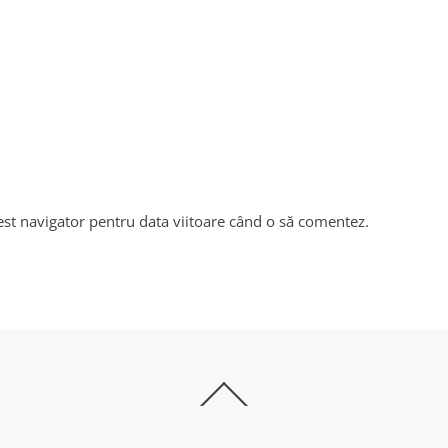
est navigator pentru data viitoare când o să comentez.
Back
To
Top