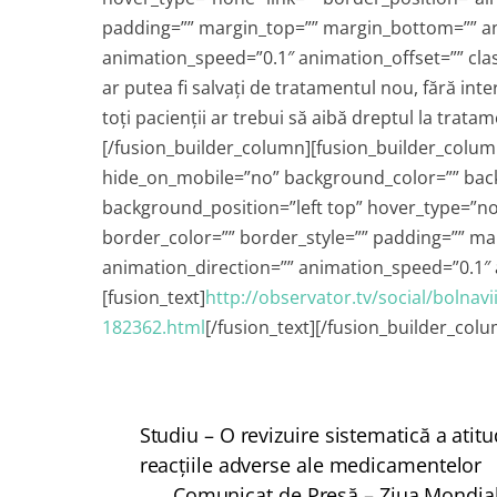
padding=”” margin_top=”” margin_bottom=”” an
animation_speed=”0.1″ animation_offset=”” class=
ar putea fi salvaţi de tratamentul nou, fără int
toţi pacienţii ar trebui să aibă dreptul la tratam
[/fusion_builder_column][fusion_builder_colum
hide_on_mobile=”no” background_color=”” ba
background_position=”left top” hover_type=”non
border_color=”” border_style=”” padding=”” m
animation_direction=”” animation_speed=”0.1″ a
[fusion_text]
http://observator.tv/social/bolnavi
182362.html
[/fusion_text][/fusion_builder_col
Studiu – O revizuire sistematică a atit
reacțiile adverse ale medicamentelor
Comunicat de Presă – Ziua Mondiala