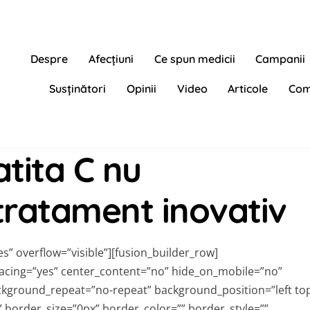
Despre
Afecțiuni
Ce spun medicii
Campanii
Susținători
Opinii
Video
Articole
Com
atita C nu
tratament inovativ
” overflow=”visible”][fusion_builder_row]
pacing=”yes” center_content=”no” hide_on_mobile=”no”
kground_repeat=”no-repeat” background_position=”left to
” border_size=”0px” border_color=”” border_style=””