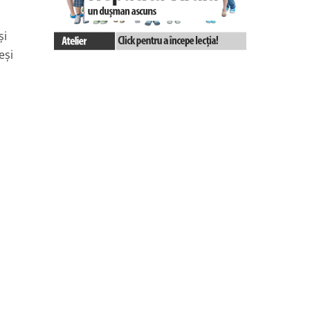
şi
eşi