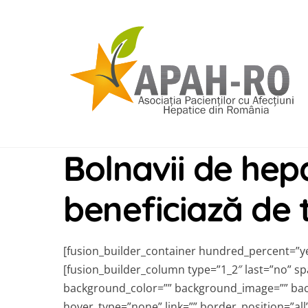
Skip
to
content
Bolnavii de hep
beneficiază de 
[fusion_builder_container hundred_percent=”yes
[fusion_builder_column type=”1_2″ last=”no” s
background_color=”” background_image=”” bac
hover_type=”none” link=”” border_position=”all