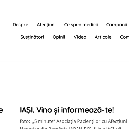
Despre
Afecțiuni
Ce spun medicii
Campanii
Susținători
Opinii
Video
Articole
Com
e
IAȘI. Vino și informează-te!
foto: „5 minute” Asociaţia Pacienţilor cu Afecţiuni