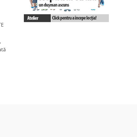
TE
,
ată