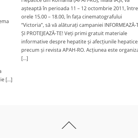
Hepatice din România (APAH-RO), filiala IAȘI, vă
așteaptă în perioada 11 – 12 octombrie 2011, între
orele 15.00 – 18.00, în fața cinematografului
tema
“Victoria”, să vă alăturați campaniei INFORMEAZĂ-
ȘI PROTEJEAZĂ-TE! Veți primi gratuit materiale
informative despre hepatite și afecțiunile hepatice
precum și revista APAH-RO. Acțiunea este organiz
[…]
a
ie […]
Back
To
Top