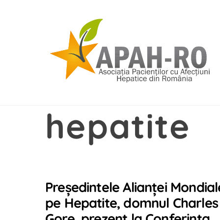
Skip
to
content
hepatite
Președintele Alianței Mondial
pe Hepatite, domnul Charles
Gore, prezent la Conferința