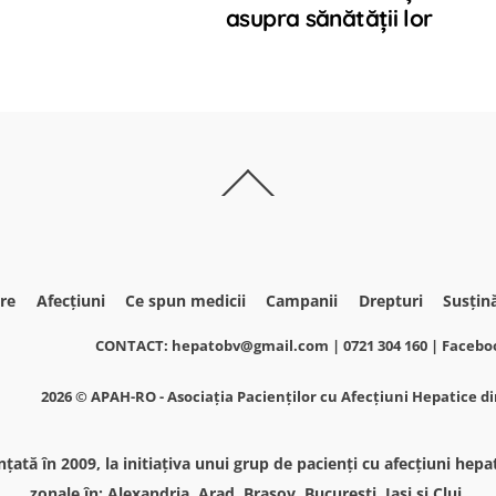
asupra sănătății lor
Back
To
Top
re
Afecțiuni
Ce spun medicii
Campanii
Drepturi
Susțin
CONTACT: hepatobv@gmail.com | 0721 304 160 | Faceb
2026 ©
APAH-RO - Asociația Pacienților cu Afecțiuni Hepatice 
tă în 2009, la initiaţiva unui grup de pacienţi cu afecţiuni hepatic
zonale în: Alexandria, Arad, Braşov, Bucureşti, Iaşi şi Cluj.