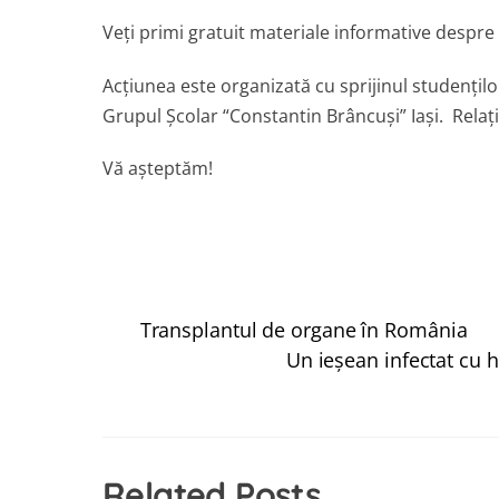
Veți primi gratuit materiale informative despre 
Acțiunea este organizată cu sprijinul studenților
Grupul Şcolar “Constantin Brâncuși” Iași. Relați
Vă așteptăm!
Transplantul de organe în România
Un ieşean infectat cu 
Related Posts