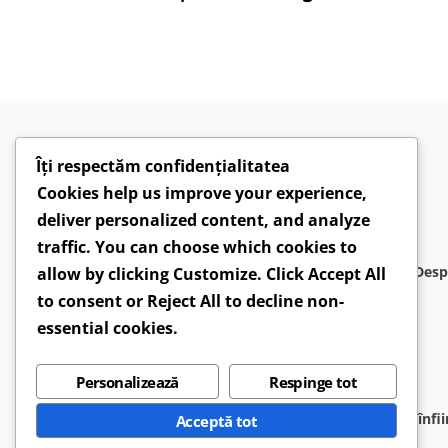
Îți respectăm confidențialitatea
Cookies help us improve your experience,
deliver personalized content, and analyze
traffic. You can choose which cookies to
Desp
allow by clicking
Customize
. Click
Accept All
to consent or
Reject All
to decline non-
essential cookies.
Personalizează
Respinge tot
APAH-RO
este o entitate neguvernamentală, înfiinţa
Acceptă tot