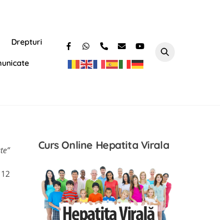
Drepturi
unicate
Curs Online Hepatita Virala
te”
 12