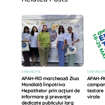
COMUNICATE
COMUNICAT
APAH-RO marchează Ziua
APAH-R
Mondială Împotriva
campani
Hepatitelor prin acțiuni de
testare
informare și prevenție
virale
dedicate publicului larg