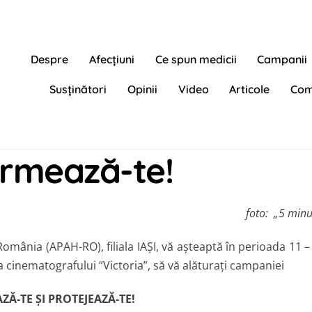
Despre
Afecțiuni
Ce spun medicii
Campanii
Susținători
Opinii
Video
Articole
Com
formează-te!
foto: „5 minu
România (APAH-RO), filiala IAȘI, vă așteaptă în perioada 11 –
ța cinematografului “Victoria”, să vă alăturați campaniei
Ă-TE ȘI PROTEJEAZĂ-TE!