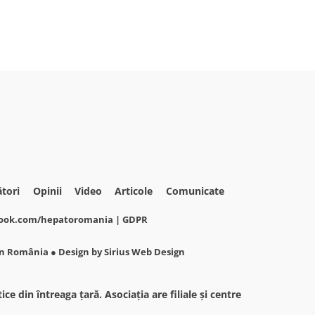
ători
Opinii
Video
Articole
Comunicate
oook.com/hepatoromania |
GDPR
din România
● Design by
Sirius Web Design
e din întreaga ţară. Asociaţia are filiale şi centre