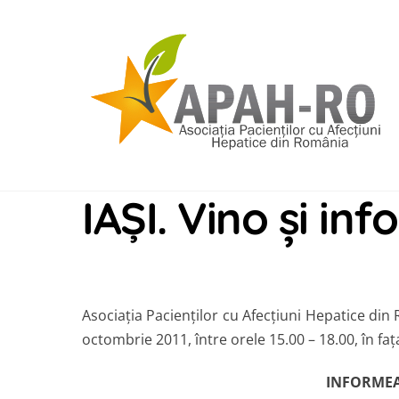
Skip
to
content
IAȘI. Vino și in
Asociaţia Pacienţilor cu Afecţiuni Hepatice din 
octombrie 2011, între orele 15.00 – 18.00, în fa
INFORMEAZ