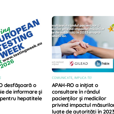
E
COMUNICATE
,
IMPLICA-TE!
O desfășoară o
APAH-RO a inițiat o
e de informare și
consultare în rândul
 pentru hepatitele
pacienților și medicilor
privind impactul măsurilo
luate de autorități în 202