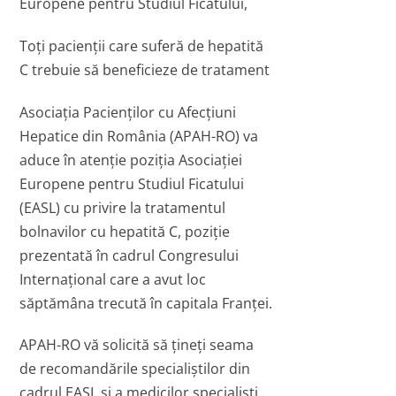
Europene pentru Studiul Ficatului,
Toți pacienții care suferă de hepatită
C trebuie să beneficieze de tratament
Asociația Pacienților cu Afecțiuni
Hepatice din România (APAH-RO) va
aduce în atenție poziția Asociației
Europene pentru Studiul Ficatului
(EASL) cu privire la tratamentul
bolnavilor cu hepatită C, poziție
prezentată în cadrul Congresului
Internațional care a avut loc
săptămâna trecută în capitala Franței.
APAH-RO vă solicită să țineți seama
de recomandările specialiștilor din
cadrul EASL și a medicilor specialiști