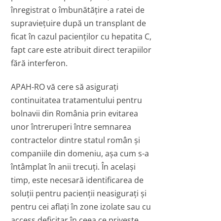
înregistrat o îmbunătățire a ratei de
supraviețuire după un transplant de
ficat în cazul pacienților cu hepatita C,
fapt care este atribuit direct terapiilor
fără interferon.
APAH-RO vă cere să asigurați
continuitatea tratamentului pentru
bolnavii din România prin evitarea
unor întreruperi între semnarea
contractelor dintre statul român și
companiile din domeniu, așa cum s-a
întâmplat în anii trecuți. În același
timp, este necesară identificarea de
soluții pentru pacienții neasigurați și
pentru cei aflați în zone izolate sau cu
access deficitar în ceea ce privește