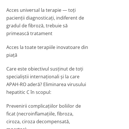
Acces universal la terapie — toți
pacienții diagnosticați, indiferent de
gradul de fibroză, trebuie să
primească tratament
Acces la toate terapiile inovatoare din
piață
Care este obiectivul susținut de toți
specialiștii internaționali și la care
APAH-RO aderă? Eliminarea virusului
hepatitic C în scopul:
Prevenirii complicațiilor boliilor de
ficat (necroinflamațiile, fibroza,
ciroza, ciroza decompensată,