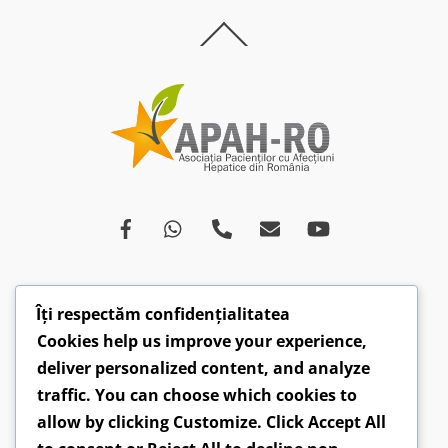
Back
To
Top
Îți respectăm confidențialitatea
Despre
Afecțiuni
Ce spun medicii
Campanii
Cookies help us improve your experience,
Drepturi
Susținători
Opinii
Video
deliver personalized content, and analyze
Articole
Comunicate
traffic. You can choose which cookies to
allow by clicking
Customize
. Click
Accept All
CONTACT: hepatobv@gmail.com | 0721 304 160 |