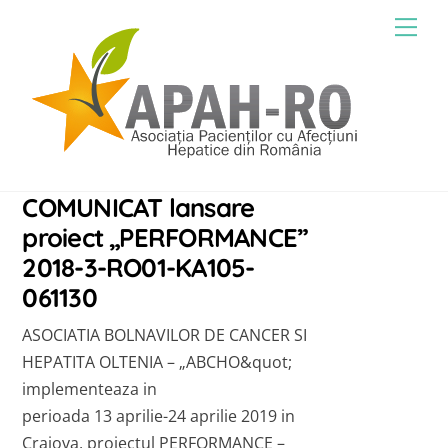
Skip
Men
to
content
COMUNICAT lansare
proiect „PERFORMANCE”
2018-3-RO01-KA105-
061130
ASOCIATIA BOLNAVILOR DE CANCER SI
HEPATITA OLTENIA – „ABCHO&quot;
implementeaza in
perioada 13 aprilie-24 aprilie 2019 in
Craiova, proiectul PERFORMANCE –