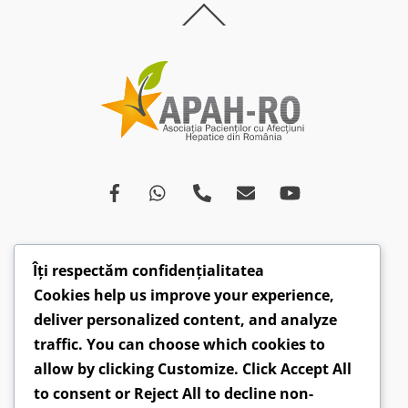
Back
To
Top
Îți respectăm confidențialitatea
Despre
Afecțiuni
Ce spun medicii
Campanii
Cookies help us improve your experience,
Drepturi
Susținători
Opinii
Video
deliver personalized content, and analyze
Articole
Comunicate
traffic. You can choose which cookies to
allow by clicking
Customize
. Click
Accept All
CONTACT: hepatobv@gmail.com | 0721 304 160 |
to consent or
Reject All
to decline non-
Faceboook.com/hepatoromania |
GDPR