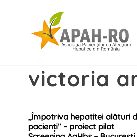
Skip
to
content
victoria 
„Împotriva hepatitei alături 
pacienţi” – proiect pilot
Screening AgHbs – Bucureşti,