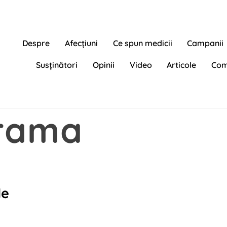
Despre
Afecțiuni
Ce spun medicii
Campanii
Susținători
Opinii
Video
Articole
Com
arama
de