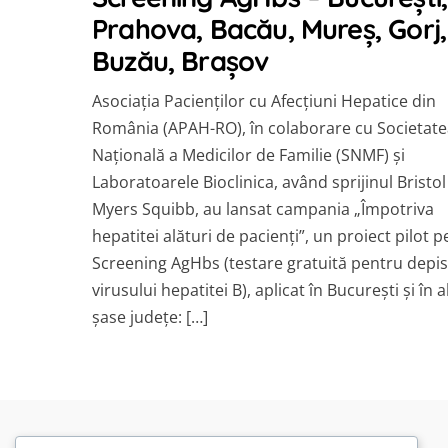
Prahova, Bacău, Mureş, Gorj,
Buzău, Braşov
Asociaţia Pacienţilor cu Afecţiuni Hepatice din
România (APAH-RO), în colaborare cu Societat
Naţională a Medicilor de Familie (SNMF) şi
Laboratoarele Bioclinica, având sprijinul Bristol
Myers Squibb, au lansat campania „Împotriva
hepatitei alături de pacienţi”, un proiect pilot p
Screening AgHbs (testare gratuită pentru depi
virusului hepatitei B), aplicat în Bucureşti şi în a
şase judeţe: […]