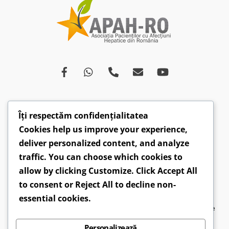
Îți respectăm confidențialitatea
Despre
Afecțiuni
Ce spun medicii
Campanii
Cookies help us improve your experience,
Drepturi
Susținători
Opinii
Video
deliver personalized content, and analyze
Articole
Comunicate
traffic. You can choose which cookies to
allow by clicking
Customize
. Click
Accept All
CONTACT: hepatobv@gmail.com | 0721 304 160 |
to consent or
Reject All
to decline non-
Faceboook.com/hepatoromania |
GDPR
essential cookies.
2026 ©
APAH-RO - Asociația Pacienților cu Afecțiuni Hepatice
din România
● Design by
Sirius Web Design
Personalizează