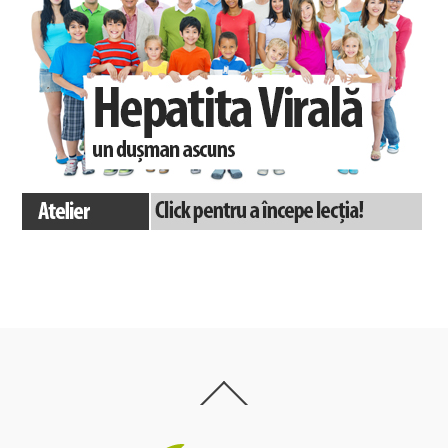
Back
To
Top