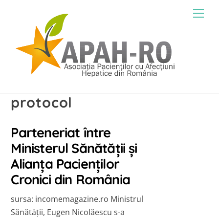
Skip
Men
to
content
protocol
Parteneriat între
Ministerul Sănătății și
Alianța Pacienților
Cronici din România
sursa: incomemagazine.ro Ministrul
Sănătății, Eugen Nicolăescu s-a