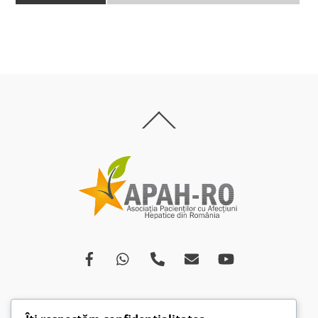
Back
To
Top