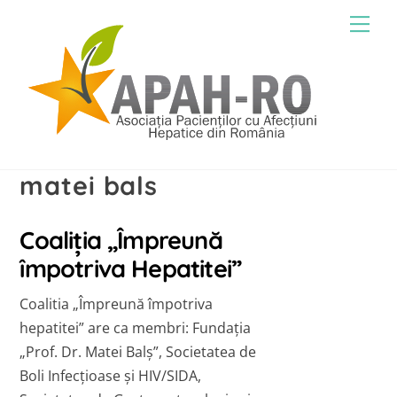
Skip
Men
to
content
matei bals
Coaliția „Împreună
împotriva Hepatitei”
Coalitia „Împreună împotriva
hepatitei” are ca membri: Fundația
„Prof. Dr. Matei Balș”, Societatea de
Boli Infecțioase și HIV/SIDA,