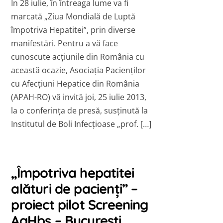
În 28 iulie, în întreaga lume va fi
marcată „Ziua Mondială de Luptă
împotriva Hepatitei”, prin diverse
manifestări. Pentru a vă face
cunoscute acțiunile din România cu
această ocazie, Asociația Pacienților
cu Afecțiuni Hepatice din România
(APAH-RO) vă invită joi, 25 iulie 2013,
la o conferința de presă, susținută la
Institutul de Boli Infecțioase „prof. […]
„Împotriva hepatitei
alături de pacienţi” –
proiect pilot Screening
AgHbs – Bucureşti,