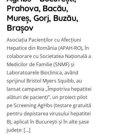
Prahova, Bacău,
Mureş, Gorj, Buzău,
Braşov
Asociaţia Pacienţilor cu Afecţiuni
Hepatice din România (APAH-RO), în
colaborare cu Societatea Naţională a
Medicilor de Familie (SNMF) şi
Laboratoarele Bioclinica, având
sprijinul Bristol Myers Squibb, au
lansat campania „Împotriva hepatitei
alături de pacienţi”, un proiect pilot
pe Screening AgHbs (testare gratuită
pentru depistarea virusului hepatitei
B), aplicat în Bucureşti şi în alte şase
judeţe: […]