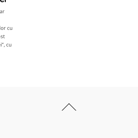
ar
lor cu
ost
i”, cu
Back
To
Top