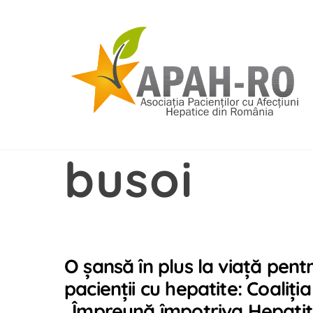
Skip
to
content
busoi
O șansă în plus la viață pent
pacienții cu hepatite: Coaliția
„Împreună împotriva Hepatit