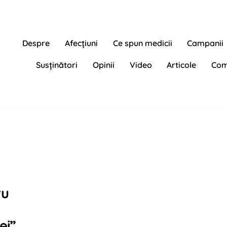
Despre
Afecțiuni
Ce spun medicii
Campanii
Susținători
Opinii
Video
Articole
Com
ru
ei”