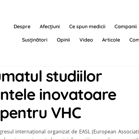
Despre
Afecțiuni
Ce spun medicii
Campanii
Susținători
Opinii
Video
Articole
Com
matul studiilor
ntele inovatoare
 pentru VHC
gresul internațional organizat de EASL (European Associat