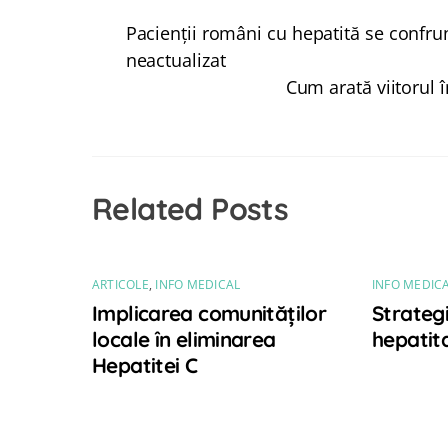
Pacienții români cu hepatită se confrun
neactualizat
Cum arată viitorul 
Related Posts
ARTICOLE
,
INFO MEDICAL
INFO MEDIC
Implicarea comunităților
Strateg
locale în eliminarea
hepatit
Hepatitei C