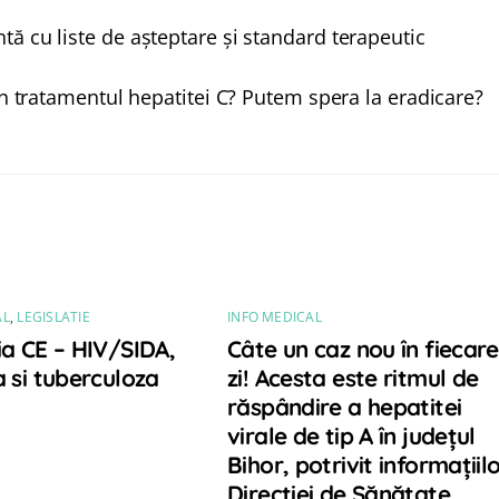
tă cu liste de așteptare și standard terapeutic
în tratamentul hepatitei C? Putem spera la eradicare?
AL
,
LEGISLATIE
INFO MEDICAL
ia CE – HIV/SIDA,
Câte un caz nou în fiecare
a si tuberculoza
zi! Acesta este ritmul de
răspândire a hepatitei
virale de tip A în judeţul
Bihor, potrivit informaţiil
Direcţiei de Sănătate