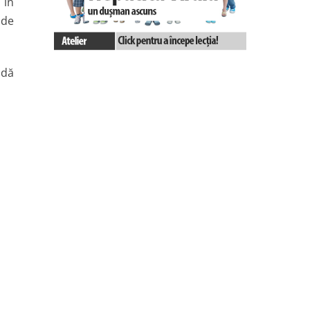
 în
 de
ndă