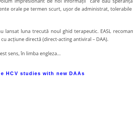
 volum impresionant de noi informații care dau speranță
ente orale pe termen scurt, ușor de administrat, tolerabile
u lansat luna trecută noul ghid terapeutic. EASL recoma
u acțiune directă (direct-acting antiviral – DAA).
est sens, în limba engleza…
ree HCV studies with new DAAs