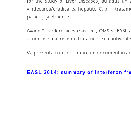
for the Study of Liver Diseases) au adus un
vindecarea/eradicarea hepatitei C, prin tratam
pacienți și eficiente.
Având în vedere aceste aspect, OMS și EASL a
acum cele mai recente tratamente cu antivirale c
Vă prezentăm în continuare un document în ac
EASL 2014: summary of interferon f