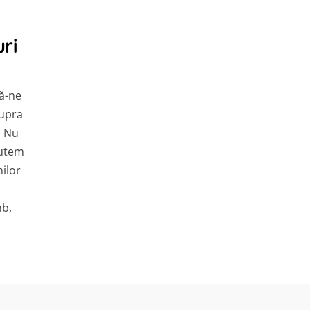
ri
tă-ne
supra
. Nu
putem
ilor
mb,