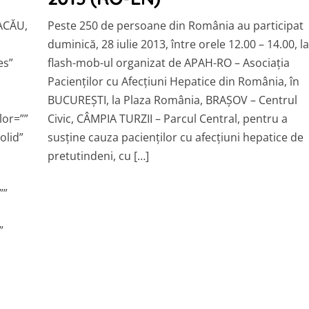
ACĂU,
Peste 250 de persoane din România au participat
duminică, 28 iulie 2013, între orele 12.00 – 14.00, la
es”
flash-mob-ul organizat de APAH-RO – Asociaţia
Pacienţilor cu Afecţiuni Hepatice din România, în
BUCUREŞTI, la Plaza România, BRAŞOV – Centrul
lor=””
Civic, CÂMPIA TURZII – Parcul Central, pentru a
olid”
susţine cauza pacienţilor cu afecţiuni hepatice de
pretutindeni, cu […]
””
”