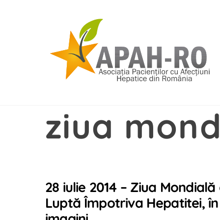
Skip
to
content
ziua mond
28 iulie 2014 – Ziua Mondială
Luptă Împotriva Hepatitei, în
imagini