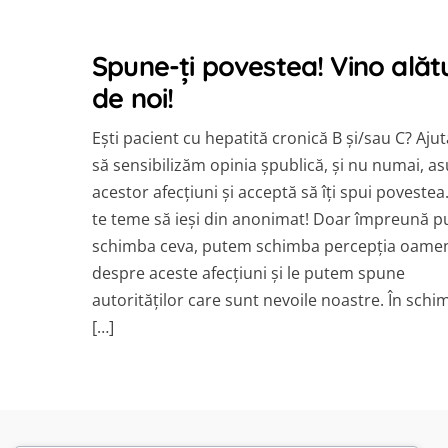
Spune-ți povestea! Vino alătu
de noi!
Ești pacient cu hepatită cronică B și/sau C? Aju
să sensibilizăm opinia șpublică, și nu numai, a
acestor afecțiuni și acceptă să îți spui povestea
te teme să ieși din anonimat! Doar împreună 
schimba ceva, putem schimba percepția oamen
despre aceste afecțiuni și le putem spune
autorităților care sunt nevoile noastre. În schi
[…]