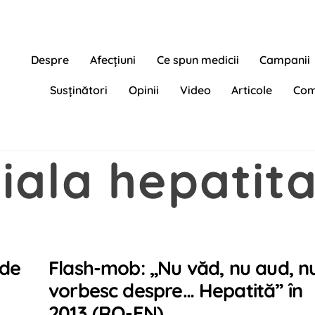
Despre
Afecțiuni
Ce spun medicii
Campanii
Susținători
Opinii
Video
Articole
Com
iala hepatit
 de
Flash-mob: „Nu văd, nu aud, n
vorbesc despre… Hepatită” în
2013 (RO-EN)