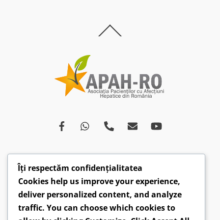
Back
To
Top
Îți respectăm confidențialitatea
Despre
Afecțiuni
Ce spun medicii
Campanii
Cookies help us improve your experience,
Drepturi
Susținători
Opinii
Video
deliver personalized content, and analyze
Articole
Comunicate
traffic. You can choose which cookies to