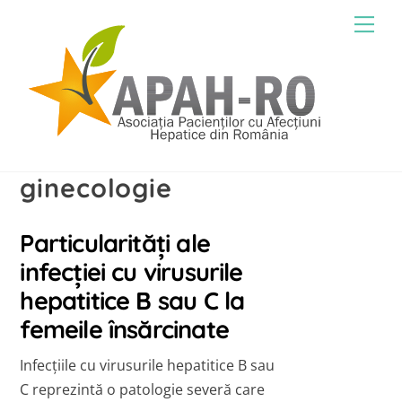
Skip
Men
to
content
ginecologie
Particularități ale
infecției cu virusurile
hepatitice B sau C la
femeile însărcinate
Infecțiile cu virusurile hepatitice B sau
C reprezintă o patologie severă care