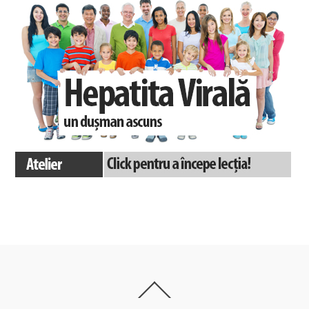
Back
To
Top