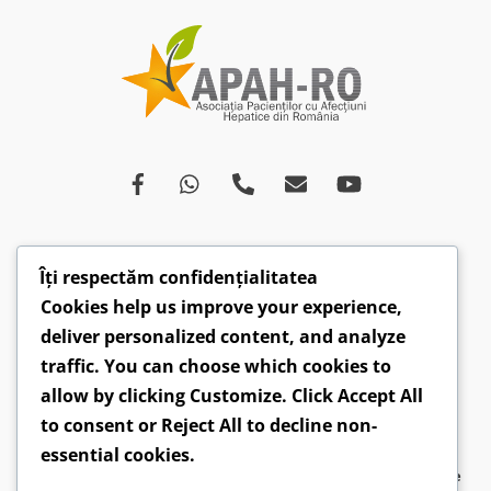
Îți respectăm confidențialitatea
Despre
Afecțiuni
Ce spun medicii
Campanii
Cookies help us improve your experience,
Drepturi
Susținători
Opinii
Video
deliver personalized content, and analyze
Articole
Comunicate
traffic. You can choose which cookies to
allow by clicking
Customize
. Click
Accept All
CONTACT: hepatobv@gmail.com | 0721 304 160 |
to consent or
Reject All
to decline non-
Faceboook.com/hepatoromania |
GDPR
essential cookies.
2026 ©
APAH-RO - Asociația Pacienților cu Afecțiuni Hepatice