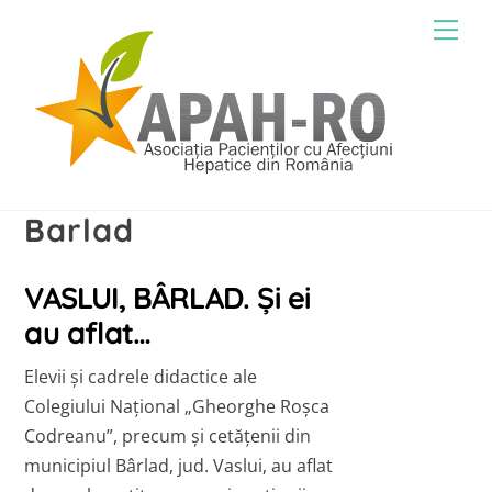
Skip
Men
to
content
Barlad
VASLUI, BÂRLAD. Și ei
au aflat…
Elevii și cadrele didactice ale
Colegiului Național „Gheorghe Roșca
Codreanu”, precum și cetățenii din
municipiul Bârlad, jud. Vaslui, au aflat