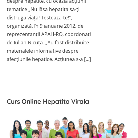
despre hepatite, cu ocazia acțiunii
tematice „Nu lăsa hepatita să-ți
distrugă viața! Testează-te!”,
organizată, în 9 ianuarie 2012, de
reprezentanții APAH-RO, coordonați
de Iulian Nicuța. „Au fost distribuite
materialele informative despre
afecțiunile hepatice. Acțiunea s-a […]
Curs Online Hepatita Virala