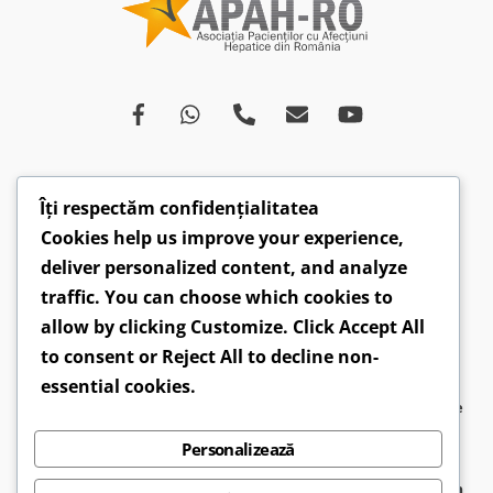
Îți respectăm confidențialitatea
Despre
Afecțiuni
Ce spun medicii
Campanii
Cookies help us improve your experience,
Drepturi
Susținători
Opinii
Video
deliver personalized content, and analyze
Articole
Comunicate
traffic. You can choose which cookies to
allow by clicking
Customize
. Click
Accept All
CONTACT: hepatobv@gmail.com | 0721 304 160 |
to consent or
Reject All
to decline non-
Faceboook.com/hepatoromania |
GDPR
essential cookies.
2026 ©
APAH-RO - Asociația Pacienților cu Afecțiuni Hepatice
din România
● Design by
Sirius Web Design
Personalizează
APAH-RO
este o entitate neguvernamentală, înfiinţată în