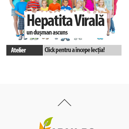
Back
To
Top