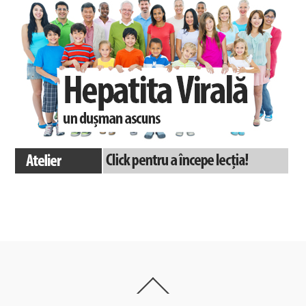
Back
To
Top