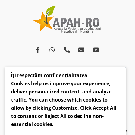
Îți respectăm confidențialitatea
Despre
Afecțiuni
Ce spun medicii
Campanii
Cookies help us improve your experience,
Drepturi
Susținători
Opinii
Video
deliver personalized content, and analyze
Articole
Comunicate
traffic. You can choose which cookies to
allow by clicking
Customize
. Click
Accept All
CONTACT: hepatobv@gmail.com | 0721 304 160 |
to consent or
Reject All
to decline non-
Faceboook.com/hepatoromania |
GDPR
essential cookies.
2026 ©
APAH-RO - Asociația Pacienților cu Afecțiuni Hepatice