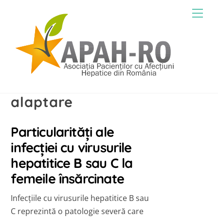
Skip
Men
to
content
alaptare
Particularități ale
infecției cu virusurile
hepatitice B sau C la
femeile însărcinate
Infecțiile cu virusurile hepatitice B sau
C reprezintă o patologie severă care