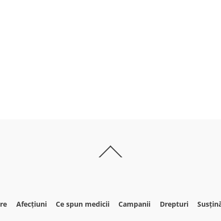
Back
To
Top
re
Afecțiuni
Ce spun medicii
Campanii
Drepturi
Susțin