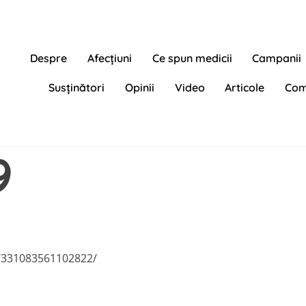
Despre
Afecțiuni
Ce spun medicii
Campanii
Susținători
Opinii
Video
Articole
Com
9
s/331083561102822/