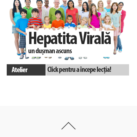
Back
To
Top