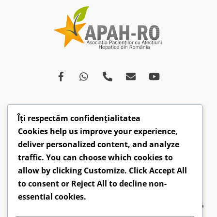
Îți respectăm confidențialitatea
Despre
Afecțiuni
Ce spun medicii
Campanii
Cookies help us improve your experience,
Drepturi
Susținători
Opinii
Video
deliver personalized content, and analyze
Articole
Comunicate
traffic. You can choose which cookies to
allow by clicking
Customize
. Click
Accept All
CONTACT: hepatobv@gmail.com | 0721 304 160 |
to consent or
Reject All
to decline non-
Faceboook.com/hepatoromania |
GDPR
essential cookies.
2026 ©
APAH-RO - Asociația Pacienților cu Afecțiuni Hepatice